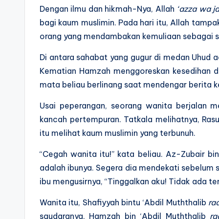
Dengan ilmu dan hikmah-Nya, Allah
‘azza wa ja
bagi kaum muslimin. Pada hari itu, Allah tamp
orang yang mendambakan kemuliaan sebagai s
Di antara sahabat yang gugur di medan Uhud a
Kematian Hamzah menggoreskan kesedihan da
mata beliau berlinang saat mendengar berita 
Usai peperangan, seorang wanita berjalan m
kancah pertempuran. Tatkala melihatnya, Rasu
itu melihat kaum muslimin yang terbunuh.
“Cegah wanita itu!” kata beliau. Az-Zubair 
adalah ibunya. Segera dia mendekati sebelum 
ibu mengusirnya, “Tinggalkan aku! Tidak ada t
Wanita itu, Shafiyyah bintu ‘Abdil Muththalib
ra
saudaranya, Hamzah bin ‘Abdil Muththalib
ra