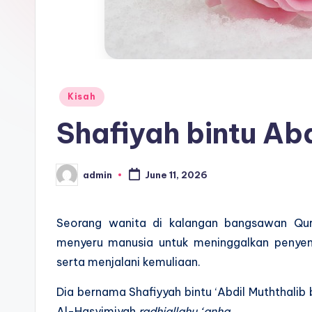
Posted
Kisah
in
Shafiyah bintu Abd
admin
June 11, 2026
Posted
by
Seorang wanita di kalangan bangsawan Qur
menyeru manusia untuk meninggalkan penyem
serta menjalani kemuliaan.
Dia bernama Shafiyyah bintu ‘Abdil Muththalib
Al-Hasyimiyah
radhiallahu ‘anha
.