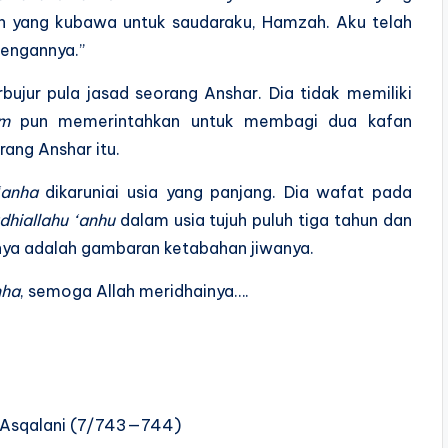
ain yang kubawa untuk saudaraku, Hamzah. Aku telah
dengannya.”
bujur pula jasad seorang Anshar. Dia tidak memiliki
am
pun memerintahkan untuk membagi dua kafan
rang Anshar itu.
‘anha
dikaruniai usia yang panjang. Dia wafat pada
dhiallahu ‘anhu
dalam usia tujuh puluh tiga tahun dan
inya adalah gambaran ketabahan jiwanya.
nha
, semoga Allah meridhainya….
l-‘Asqalani (7/743—744)