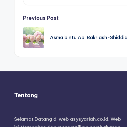
Post
Previous Post
navigation
Asma bintu Abi Bakr ash-Shiddi
Tentang
Selamat Datang di web asysyariah.co.id. Web