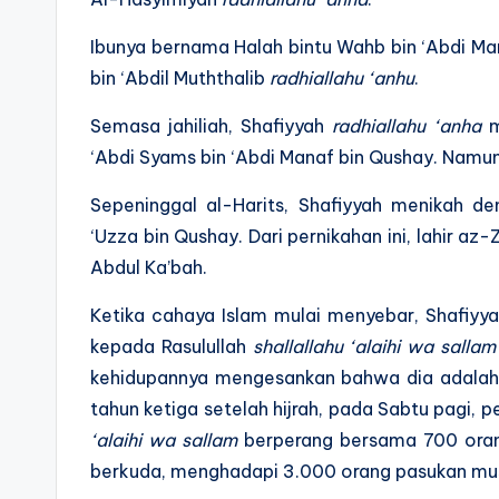
Ibunya bernama Halah bintu Wahb bin ‘Abdi Man
bin ‘Abdil Muththalib
radhiallahu ‘anhu
.
Semasa jahiliah, Shafiyyah
radhiallahu ‘anha
m
‘Abdi Syams bin ‘Abdi Manaf bin Qushay. Namun
Sepeninggal al-Harits, Shafiyyah menikah d
‘Uzza bin Qushay. Dari pernikahan ini, lahir a
Abdul Ka’bah.
Ketika cahaya Islam mulai menyebar, Shafiyy
kepada Rasulullah
shallallahu ‘alaihi wa sallam
kehidupannya mengesankan bahwa dia adalah
tahun ketiga setelah hijrah, pada Sabtu pagi, 
‘alaihi wa sallam
berperang bersama 700 oran
berkuda, menghadapi 3.000 orang pasukan mus