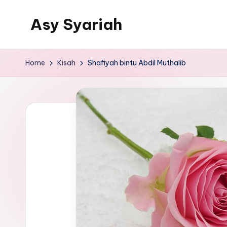
Asy Syariah
Skip
to
Khazanah
content
Ilmu
Home
Kisah
Shafiyah bintu Abdil Muthalib
Ilmu
Islam