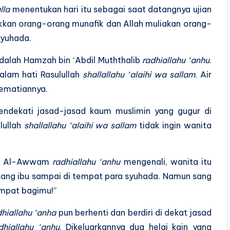
lla
menentukan hari itu sebagai saat datangnya ujian
akkan orang-orang munafik dan Allah muliakan orang-
yuhada.
dalah Hamzah bin ‘Abdil Muththalib
radhiallahu ‘anhu
.
lam hati Rasulullah
shallallahu ‘alaihi wa sallam
. Air
kematiannya.
endekati jasad-jasad kaum muslimin yang gugur di
lullah
shallallahu ‘alaihi wa sallam
tidak ingin wanita
bin Al-Awwam
radhiallahu ‘anhu
mengenali, wanita itu
sang ibu sampai di tempat para syuhada. Namun sang
empat bagimu!”
dhiallahu ‘anha
pun berhenti dan berdiri di dekat jasad
dhiallahu ‘anhu
. Dikeluarkannya dua helai kain yang