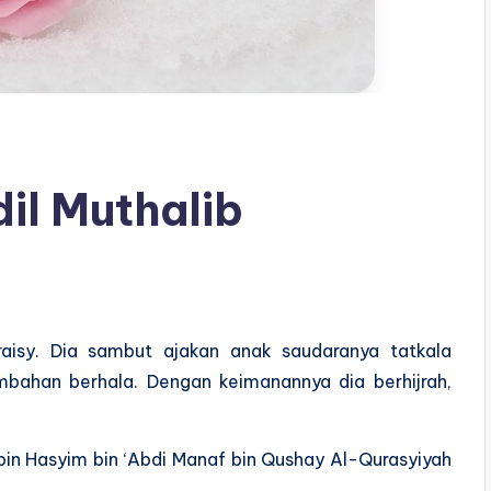
il Muthalib
aisy. Dia sambut ajakan anak saudaranya tatkala
bahan berhala. Dengan keimanannya dia berhijrah,
 bin Hasyim bin ‘Abdi Manaf bin Qushay Al-Qurasyiyah