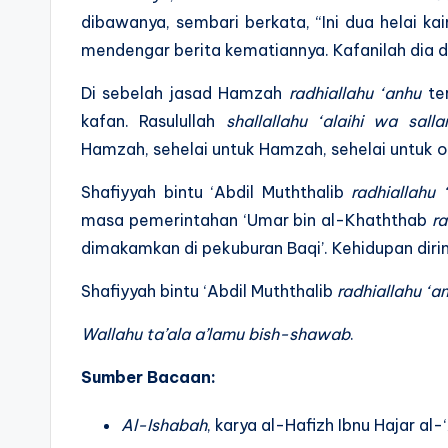
dibawanya, sembari berkata, “Ini dua helai k
mendengar berita kematiannya. Kafanilah dia 
Di sebelah jasad Hamzah
radhiallahu ‘anhu
ter
kafan. Rasulullah
shallallahu ‘alaihi wa sall
Hamzah, sehelai untuk Hamzah, sehelai untuk o
Shafiyyah bintu ‘Abdil Muththalib
radhiallahu 
masa pemerintahan ‘Umar bin al-Khaththab
ra
dimakamkan di pekuburan Baqi’. Kehidupan dir
Shafiyyah bintu ‘Abdil Muththalib
radhiallahu ‘a
Wallahu ta’ala a’lamu bish-shawab
.
Sumber Bacaan:
Al-Ishabah
, karya al-Hafizh Ibnu Hajar a