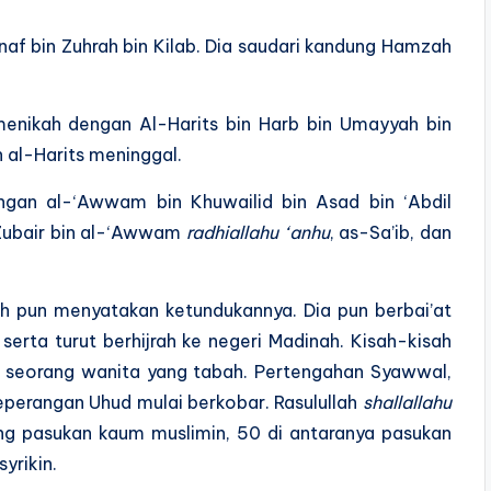
af bin Zuhrah bin Kilab. Dia saudari kandung Hamzah
enikah dengan Al-Harits bin Harb bin Umayyah bin
 al-Harits meninggal.
engan al-‘Awwam bin Khuwailid bin Asad bin ‘Abdil
z-Zubair bin al-‘Awwam
radhiallahu ‘anhu
, as-Sa’ib, dan
ah pun menyatakan ketundukannya. Dia pun berbai’at
serta turut berhijrah ke negeri Madinah. Kisah-kisah
 seorang wanita yang tabah. Pertengahan Syawwal,
peperangan Uhud mulai berkobar. Rasulullah
shallallahu
g pasukan kaum muslimin, 50 di antaranya pasukan
yrikin.