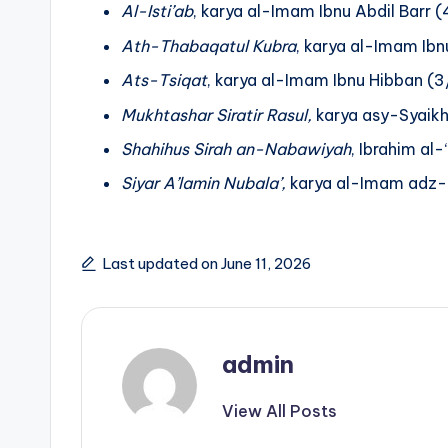
Al-Isti’ab
, karya al-Imam Ibnu Abdil Barr 
Ath-Thabaqatul Kubra
, karya al-Imam Ibn
Ats-Tsiqat
, karya al-Imam Ibnu Hibban (3
Mukhtashar Siratir Rasul,
karya asy-Syaik
Shahihus Sirah an-Nabawiyah
, Ibrahim al-
Siyar A’lamin Nubala’,
karya al-Imam adz
Last updated on June 11, 2026
admin
View All Posts