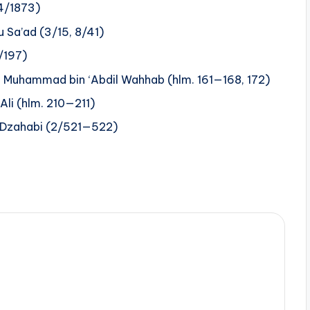
(4/1873)
u Sa’ad (3/15, 8/41)
/197)
h Muhammad bin ‘Abdil Wahhab (hlm. 161—168, 172)
‘Ali (hlm. 210—211)
-Dzahabi (2/521—522)