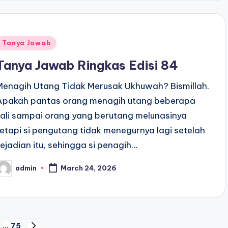
Posted
Tanya Jawab
n
Tanya Jawab Ringkas Edisi 84
Menagih Utang Tidak Merusak Ukhuwah? Bismillah.
Apakah pantas orang menagih utang beberapa
kali sampai orang yang berutang melunasinya
tetapi si pengutang tidak menegurnya lagi setelah
kejadian itu, sehingga si penagih…
admin
March 24, 2026
osted
y
3
…
75