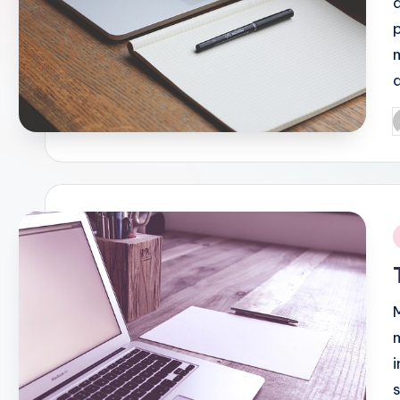
P
b
i