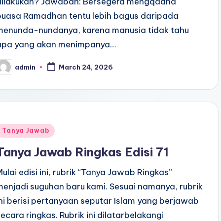
dilakukan? Jawaban: Bersegera mengqadha
puasa Ramadhan tentu lebih bagus daripada
menunda-nundanya, karena manusia tidak tahu
apa yang akan menimpanya…
admin
March 24, 2026
osted
y
Posted
Tanya Jawab
n
Tanya Jawab Ringkas Edisi 71
Mulai edisi ini, rubrik “Tanya Jawab Ringkas”
menjadi suguhan baru kami. Sesuai namanya, rubrik
ini berisi pertanyaan seputar Islam yang berjawab
secara ringkas. Rubrik ini dilatarbelakangi