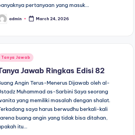
banyaknya pertanyaan yang masuk…
admin
March 24, 2026
osted
y
Posted
Tanya Jawab
n
Tanya Jawab Ringkas Edisi 82
Buang Angin Terus-Menerus Dijawab oleh al-
Ustadz Muhammad as-Sarbini Saya seorang
wanita yang memiliki masalah dengan shalat.
Terkadang saya harus berwudhu berkali-kali
karena buang angin yang tidak bisa ditahan,
apakah itu…