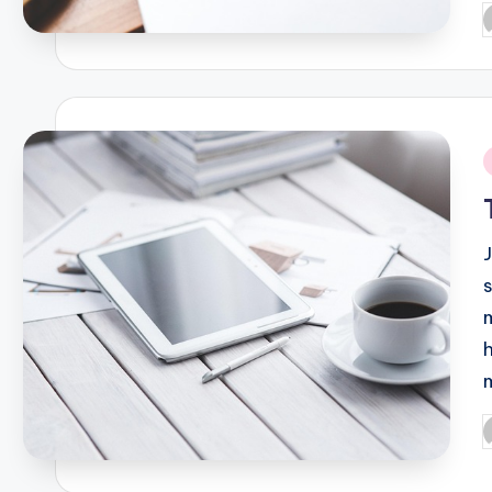
P
b
i
P
b