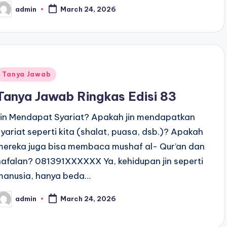
admin
March 24, 2026
osted
y
Posted
Tanya Jawab
n
Tanya Jawab Ringkas Edisi 83
Jin Mendapat Syariat? Apakah jin mendapatkan
syariat seperti kita (shalat, puasa, dsb.)? Apakah
mereka juga bisa membaca mushaf al- Qur’an dan
hafalan? 081391XXXXXX Ya, kehidupan jin seperti
manusia, hanya beda…
admin
March 24, 2026
osted
y