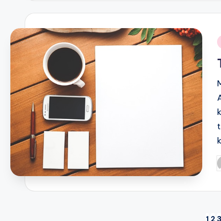
i
P
b
1
2