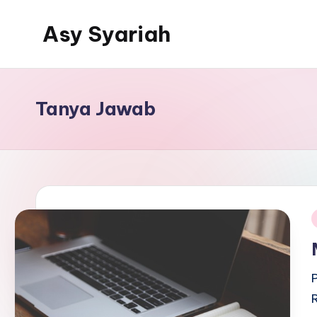
Asy Syariah
Skip
to
Khazanah
content
Ilmu
Ilmu
Tanya Jawab
Islam
i