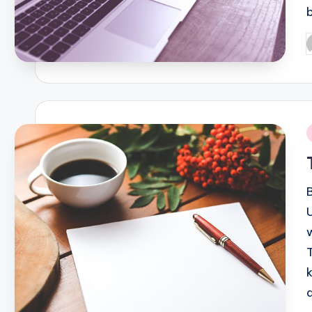
P
b
i