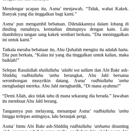
Mendengar ucapan itu, Asma’ menjawab, “Tidak, wahai Kakek.
Banyak yang dia tinggalkan bagi kami.”
Asma’ pun mengambil bebatuan. Diletakkannya dalam lobang di
dinding rumahnya, kemudian ditutupnya dengan kain. Lalu
diambilnya tangan sang kakek sembari berkata, “Dia meninggalkan
ini untuk kami.”
Tatkala meraba bebatuan itu, Abu Quhafah mengira itu adalah harta.
Dia pun berkata, “Kalau ini yang dia tinggalkan untuk kalian, maka
baiklah!”
Selepas Rasulullah
shallallahu ‘alaihi wa sallam
dan Abi Bakr ash-
Shiddiq
radhiallahu ‘anhu
berangkat, Abu Jahl bersama
serombongan musyrikin datang. Asma’
radhiallahu ‘anha
menghadapi mereka. Abu Jahl menghardik, “Di mana ayahmu!”
“Demi Allah, aku tidak tahu di mana sekarang dia berada.” Jawaban
itu membuat Abu Jahl berang.
Tangannya pun melayang, menampar Asma’
radhiallahu ‘anha
hingga terlepas antingnya, lalu beranjak pergi.
Asma’ bintu Abi Bakr ash-Shiddiq
radhiallahu ‘anhuma
disunting