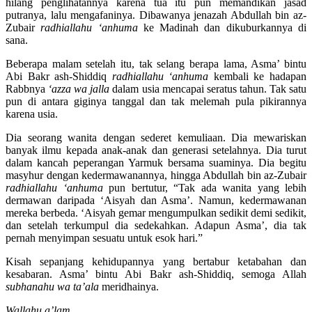
hilang penglihatannya karena tua itu pun memandikan jasad
putranya, lalu mengafaninya. Dibawanya jenazah Abdullah bin az-
Zubair
radhiallahu ‘anhuma
ke Madinah dan dikuburkannya di
sana.
Beberapa malam setelah itu, tak selang berapa lama, Asma’ bintu
Abi Bakr ash-Shiddiq
radhiallahu ‘anhuma
kembali ke hadapan
Rabbnya
‘azza wa jalla
dalam usia mencapai seratus tahun. Tak satu
pun di antara giginya tanggal dan tak melemah pula pikirannya
karena usia.
Dia seorang wanita dengan sederet kemuliaan. Dia mewariskan
banyak ilmu kepada anak-anak dan generasi setelahnya. Dia turut
dalam kancah peperangan Yarmuk bersama suaminya. Dia begitu
masyhur dengan kedermawanannya, hingga Abdullah bin az-Zubair
radhiallahu ‘anhuma
pun bertutur, “Tak ada wanita yang lebih
dermawan daripada ‘Aisyah dan Asma’. Namun, kedermawanan
mereka berbeda. ‘Aisyah gemar mengumpulkan sedikit demi sedikit,
dan setelah terkumpul dia sedekahkan. Adapun Asma’, dia tak
pernah menyimpan sesuatu untuk esok hari.”
Kisah sepanjang kehidupannya yang bertabur ketabahan dan
kesabaran. Asma’ bintu Abi Bakr ash-Shiddiq, semoga Allah
subhanahu wa ta’ala
meridhainya.
Wallahu a’lam.