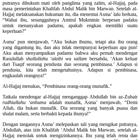
putranya dihukum mati oleh panglima yang zalim, al-Hajjaj, pada
masa pemerintahan Khalifah Abdul Malik bin Marwan. Setelah al-
Hajjaj melaksanakan hukuman itu, dia menemui Asma’ lalu berkata,
“Wahai ibu, sesungguhnya Amirul Mukminin berpesan padaku
untuk menanyakan padamu, apakah engkau memiliki suatu
keperluan?”
Asma’ pun menjawab, “Aku bukan ibumu, tetapi aku ibu orang
yang digantung itu, dan aku tidak mempunyai keperluan apa pun!
Aku akan menyampaikan padamu bahwa aku pernah mendengar
Rasulullah
shallallahu ‘alaihi wa sallam
bersabda, ‘Akan keluar
dari Tsaqif seorang pendusta dan seorang pembinasa.’ Adapun si
pendusta, kita telah mengetahuinya. Adapun si pembinasa,
engkaulah orangnya!”
Al-Hajjaj menukas, “Pembinasa orang-orang munafik.”
Tatkala mendengar al-Hajjaj menganggap Abdullah bin az-Zubair
radhiallahu ‘anhuma
adalah munafik, Asma’ menjawab, “Demi
Allah, dia bukan munafik. Dia seorang yang banyak puasa dan
shalat malam, serta berbakti kepada ibunya!”
Dengan tangannya Asma’ melepaskan tali yang mengikat putranya,
Abdullah, atas izin Khalifah ‘Abdul Malik bin Marwan, setelah al-
Hajjaj menolak untuk mengizinkannya. Ibu yang telah renta dan