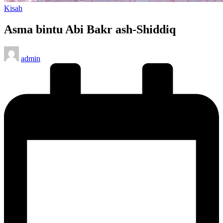
Posted
Kisah
in
Asma bintu Abi Bakr ash-Shiddiq
Posted
admin
by