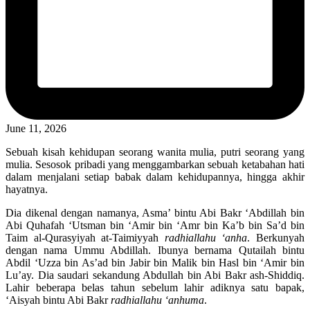
June 11, 2026
Sebuah kisah kehidupan seorang wanita mulia, putri seorang yang
mulia. Sesosok pribadi yang menggambarkan sebuah ketabahan hati
dalam menjalani setiap babak dalam kehidupannya, hingga akhir
hayatnya.
Dia dikenal dengan namanya, Asma’ bintu Abi Bakr ‘Abdillah bin
Abi Quhafah ‘Utsman bin ‘Amir bin ‘Amr bin Ka’b bin Sa’d bin
Taim al-Qurasyiyah at-Taimiyyah
radhiallahu ‘anha
. Berkunyah
dengan nama Ummu Abdillah. Ibunya bernama Qutailah bintu
Abdil ‘Uzza bin As’ad bin Jabir bin Malik bin Hasl bin ‘Amir bin
Lu’ay. Dia saudari sekandung Abdullah bin Abi Bakr ash-Shiddiq.
Lahir beberapa belas tahun sebelum lahir adiknya satu bapak,
‘Aisyah bintu Abi Bakr
radhiallahu ‘anhuma
.