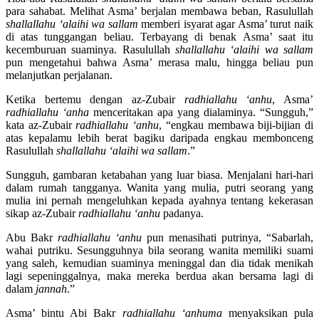
para sahabat. Melihat Asma’ berjalan membawa beban, Rasulullah
shallallahu ‘alaihi wa sallam
memberi isyarat agar Asma’ turut naik
di atas tunggangan beliau. Terbayang di benak Asma’ saat itu
kecemburuan suaminya. Rasulullah
shallallahu ‘alaihi wa sallam
pun mengetahui bahwa Asma’ merasa malu, hingga beliau pun
melanjutkan perjalanan.
Ketika bertemu dengan az-Zubair
radhiallahu ‘anhu
, Asma’
radhiallahu ‘anha
menceritakan apa yang dialaminya. “Sungguh,”
kata az-Zubair
radhiallahu ‘anhu
, “engkau membawa biji-bijian di
atas kepalamu lebih berat bagiku daripada engkau membonceng
Rasulullah
shallallahu ‘alaihi wa sallam
.”
Sungguh, gambaran ketabahan yang luar biasa. Menjalani hari-hari
dalam rumah tangganya. Wanita yang mulia, putri seorang yang
mulia ini pernah mengeluhkan kepada ayahnya tentang kekerasan
sikap az-Zubair
radhiallahu ‘anhu
padanya.
Abu Bakr
radhiallahu ‘anhu
pun menasihati putrinya, “Sabarlah,
wahai putriku. Sesungguhnya bila seorang wanita memiliki suami
yang saleh, kemudian suaminya meninggal dan dia tidak menikah
lagi sepeninggalnya, maka mereka berdua akan bersama lagi di
dalam
jannah
.”
Asma’ bintu Abi Bakr
radhiallahu ‘anhuma
menyaksikan pula