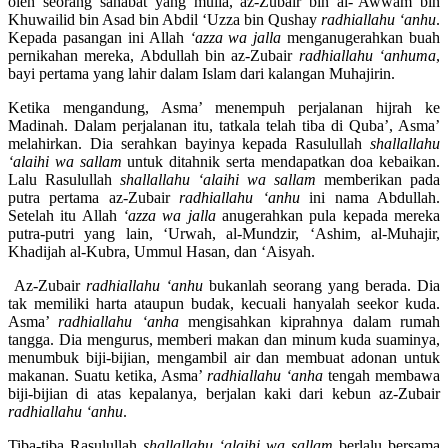
oleh seorang sahabat yang mulia, az-Zubair bin al-’Awwam bin
Khuwailid bin Asad bin Abdil ‘Uzza bin Qushay
radhiallahu ‘anhu
.
Kepada pasangan ini Allah
‘azza wa jalla
menganugerahkan buah
pernikahan mereka, Abdullah bin az-Zubair
radhiallahu ‘anhuma
,
bayi pertama yang lahir dalam Islam dari kalangan Muhajirin.
Ketika mengandung, Asma’ menempuh perjalanan hijrah ke
Madinah. Dalam perjalanan itu, tatkala telah tiba di Quba’, Asma’
melahirkan. Dia serahkan bayinya kepada Rasulullah
shallallahu
‘alaihi wa sallam
untuk ditahnik serta mendapatkan doa kebaikan.
Lalu Rasulullah
shallallahu ‘alaihi wa sallam
memberikan pada
putra pertama az-Zubair
radhiallahu ‘anhu
ini nama Abdullah.
Setelah itu Allah
‘azza wa jalla
anugerahkan pula kepada mereka
putra-putri yang lain, ‘Urwah, al-Mundzir, ‘Ashim, al-Muhajir,
Khadijah al-Kubra, Ummul Hasan, dan ‘Aisyah.
Az-Zubair
radhiallahu ‘anhu
bukanlah seorang yang berada. Dia
tak memiliki harta ataupun budak, kecuali hanyalah seekor kuda.
Asma’
radhiallahu ‘anha
mengisahkan kiprahnya dalam rumah
tangga. Dia mengurus, memberi makan dan minum kuda suaminya,
menumbuk biji-bijian, mengambil air dan membuat adonan untuk
makanan. Suatu ketika, Asma’
radhiallahu ‘anha
tengah membawa
biji-bijian di atas kepalanya, berjalan kaki dari kebun az-Zubair
radhiallahu ‘anhu
.
Tiba-tiba Rasulullah
shallallahu ‘alaihi wa sallam
berlalu bersama