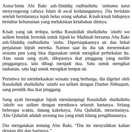
Asma’bintu Abi Bakr ash-Shiddiq
radhiallahu ‘anhuma
turut
menyongsong cahaya Islam di awal kedatangannya. Dia berislam
setelah berislamnya tujuh belas orang sahabat. Kisah-kisah hidupnya
bertabur keharuman yang melukiskan ketabahan dirinya.
Kisah yang tak terlupa, ketika Rasulullah
shallallahu ‘alaihi wa
sallam
hendak bertolak untuk hijrah ke Madinah bersama Abu Bakr
ash-Shiddiq
radhiallahu ‘anhu
. Dipersiapkannya air dan bekal
perjalanan hijrah mereka. Namun saat itu dia tak menemukan
sesuatu pun yang bisa digunakan untuk mengikat perbekalan itu.
Atas saran sang ayah, dilepasnya ikat pinggang yang melilit
pinggangnya, lalu dibagi menjadi dua. Satu untuk mengikat
makanan, satu lagi untuk mengikat tempat air.
Peristiwa ini membekaskan sesuatu yang berharga, dia digelari oleh
Rasulullah
shallallahu ‘alaihi wa sallam
dengan
Dzatun Nithaqain
,
sang pemilik dua ikat pinggang.
Sang ayah berangkat hijrah mendampingi Rasulullah
shallallahu
‘alaihi wa sallam
dengan membawa seluruh hartanya. Selang
beberapa waktu, datang kakeknya, Abu Quhafah, menemuinya.
Abu Quhafah adalah seorang tua yang telah hilang penglihatannya.
Dia mengatakan tentang Abu Bakr, “Dia itu menyulitkan kalian
dengan diri dan hartanya.”