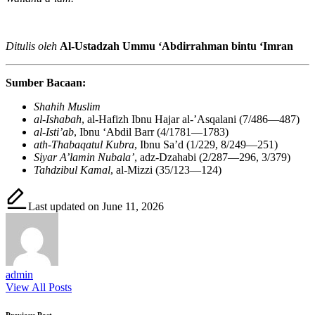
Ditulis oleh
Al-Ustadzah Ummu ‘Abdirrahman bintu ‘Imran
Sumber Bacaan:
Shahih Muslim
al-Ishabah
, al-Hafizh Ibnu Hajar al-’Asqalani (7/486—487)
al-Isti’ab
, Ibnu ‘Abdil Barr (4/1781—1783)
ath-Thabaqatul Kubra
, Ibnu Sa’d (1/229, 8/249—251)
Siyar A’lamin Nubala’
, adz-Dzahabi (2/287—296, 3/379)
Tahdzibul Kamal
, al-Mizzi (35/123—124)
Last updated on June 11, 2026
admin
View All Posts