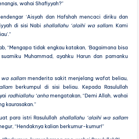
angis, wahai Shafiyyah?”
endengar ‘Aisyah dan Hafshah mencaci diriku dan
yyah di sisi Nabi
shallallahu ‘alaihi wa sallam
. Kami
au’.”
, “Mengapa tidak engkau katakan, ‘Bagaimana bisa
ara suamiku Muhammad, ayahku Harun dan pamanku
i wa sallam
menderita sakit menjelang wafat beliau,
allam
berkumpul di sisi beliau. Kepada Rasulullah
uyai
radhiallahu ‘anha
mengatakan, “Demi Allah, wahai
ng kaurasakan.”
t para istri Rasulullah
shallallahu ‘alaihi wa sallam
negur, “Hendaknya kalian berkumur-kumur!”