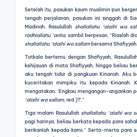
Setelah itu, pasukan kaum muslimin pun berg
tengah perjalanan, pasukan ini singgah di S
Madinah. Rasulullah
shallallahu ‘alaihi wa sa
radhiallahu ‘anha
, sambil berpesan, “Riaslah di
shallallahu ‘alaihi wa sallam
bersama Shafiyyah
Tatkala bertemu dengan Shafiyyah, Rasulull
kehijauan di mata Shafiyyah, hingga beliau ber
aku tengah tidur di pangkuan Kinanah. Aku be
kuceritakan mimpiku itu kepada Kinanah.
mengatakan, ‘Engkau mengangan-angankan pe
‘alaihi wa sallam
, red.)?’.”
Tiga malam Rasulullah
shallallahu ‘alaihi wa s
pagi harinya, beliau berkata kepada para saha
berikanlah kepada kami.” Serta-merta para 