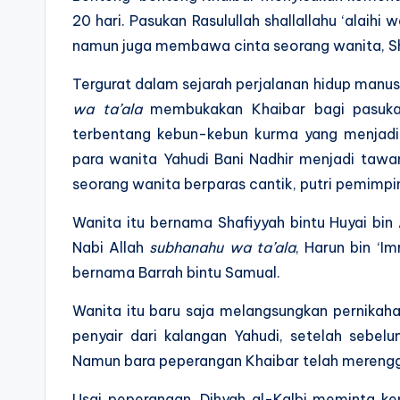
20 hari. Pasukan Rasulullah shallallahu ‘alai
namun juga membawa cinta seorang wanita, Shaf
Tergurat dalam sejarah perjalanan hidup manusi
wa ta’ala
membukakan Khaibar bagi pasuka
terbentang kebun-kebun kurma yang menjadi
para wanita Yahudi Bani Nadhir menjadi tawa
seorang wanita berparas cantik, putri pemimpin
Wanita itu bernama Shafiyyah bintu Huyai bin
Nabi Allah
subhanahu wa ta’ala
, Harun bin ‘I
bernama Barrah bintu Samual.
Wanita itu baru saja melangsungkan pernikaha
penyair dari kalangan Yahudi, setelah sebe
Namun bara peperangan Khaibar telah merenggut
Usai peperangan, Dihyah al-Kalbi meminta ke