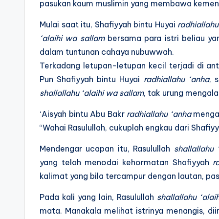
pasukan kaum muslimin yang membawa kemen
Mulai saat itu, Shafiyyah bintu Huyai
radhiallah
‘alaihi wa sallam
bersama para istri beliau ya
dalam tuntunan cahaya nubuwwah.
Terkadang letupan-letupan kecil terjadi di ant
Pun Shafiyyah bintu Huyai
radhiallahu ‘anha
, 
shallallahu ‘alaihi wa sallam
, tak urung mengala
‘Aisyah bintu Abu Bakr
radhiallahu ‘anha
mengat
“Wahai Rasulullah, cukuplah engkau dari Shafiy
Mendengar ucapan itu, Rasulullah
shallallahu
yang telah menodai kehormatan Shafiyyah
r
kalimat yang bila tercampur dengan lautan, past
Pada kali yang lain, Rasulullah
shallallahu ‘ala
mata. Manakala melihat istrinya menangis, di