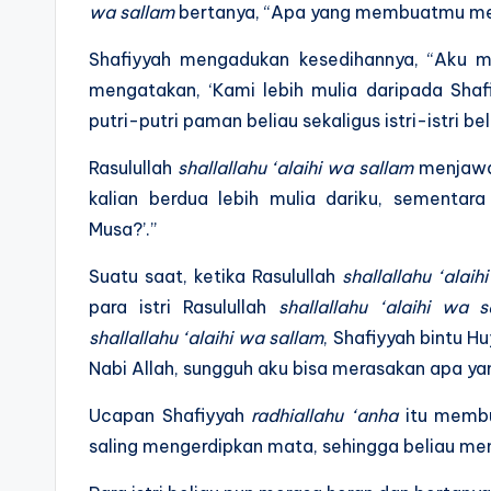
wa sallam
bertanya, “Apa yang membuatmu men
Shafiyyah mengadukan kesedihannya, “Aku m
mengatakan, ‘Kami lebih mulia daripada Shafi
putri-putri paman beliau sekaligus istri-istri beli
Rasulullah
shallallahu ‘alaihi wa sallam
menjawab
kalian berdua lebih mulia dariku, sement
Musa?’.”
Suatu saat, ketika Rasulullah
shallallahu ‘alaih
para istri Rasulullah
shallallahu ‘alaihi wa s
shallallahu ‘alaihi wa sallam
, Shafiyyah bintu H
Nabi Allah, sungguh aku bisa merasakan apa ya
Ucapan Shafiyyah
radhiallahu ‘anha
itu membua
saling mengerdipkan mata, sehingga beliau me