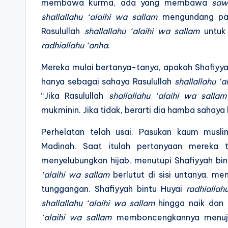
membawa kurma, ada yang membawa
saw
shallallahu ‘alaihi wa sallam
mengundang par
Rasulullah
shallallahu ‘alaihi wa sallam
untuk 
radhiallahu ‘anha
.
Mereka mulai bertanya-tanya, apakah Shafiyy
hanya sebagai sahaya Rasulullah
shallallahu ‘a
“Jika Rasulullah
shallallahu ‘alaihi wa sallam
mukminin. Jika tidak, berarti dia hamba sahaya 
Perhelatan telah usai. Pasukan kaum musli
Madinah. Saat itulah pertanyaan mereka t
menyelubungkan hijab, menutupi Shafiyyah bi
‘alaihi wa sallam
berlutut di sisi untanya, me
tunggangan. Shafiyyah bintu Huyai
radhiallah
shallallahu ‘alaihi wa sallam
hingga naik dan 
‘alaihi wa sallam
memboncengkannya menuju 