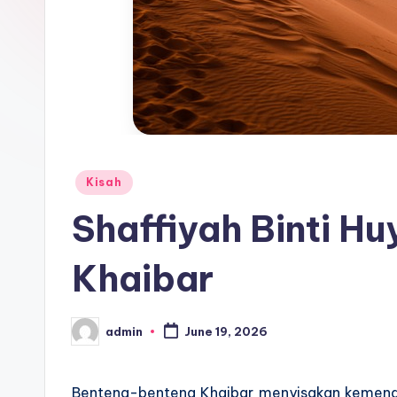
Posted
Kisah
in
Shaffiyah Binti Hu
Khaibar
admin
June 19, 2026
Posted
by
Benteng-benteng Khaibar menyisakan kemena