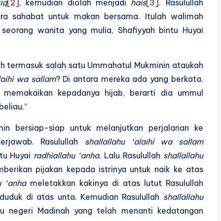
iq
[2]
, kemudian diolah menjadi
hais
[3]
. Rasulullah
a sahabat untuk makan bersama. Itulah walimah
seorang wanita yang mulia, Shafiyyah bintu Huyai
ah termasuk salah satu Ummahatul Mukminin ataukah
laihi wa sallam
? Di antara mereka ada yang berkata,
memakaikan kepadanya hijab, berarti dia ummul
beliau.”
min bersiap-siap untuk melanjutkan perjalanan ke
erjawab. Rasulullah
shallallahu ‘alaihi wa sallam
ntu Huyai
radhiallahu ‘anha
. Lalu Rasulullah
shallallahu
mberikan pijakan kepada istrinya untuk naik ke atas
u ‘anha
meletakkan kakinya di atas lutut Rasulullah
duduk di atas unta. Kemudian Rasulullah
shallallahu
negeri Madinah yang telah menanti kedatangan