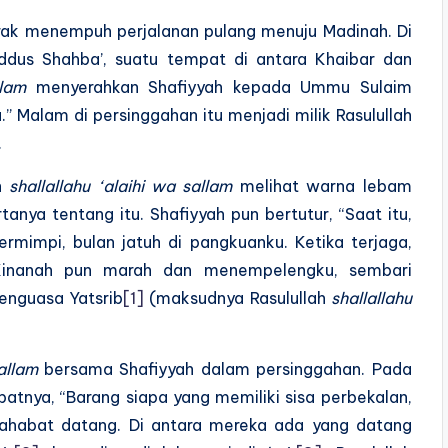
erak menempuh perjalanan pulang menuju Madinah. Di
addus Shahba’, suatu tempat di antara Khaibar dan
llam
menyerahkan Shafiyyah kepada Ummu Sulaim
a.” Malam di persinggahan itu menjadi milik Rasulullah
.
ah
shallallahu ‘alaihi wa sallam
melihat warna lebam
tanya tentang itu. Shafiyyah pun bertutur, “Saat itu,
rmimpi, bulan jatuh di pangkuanku. Ketika terjaga,
 Kinanah pun marah dan menempelengku, sembari
nguasa Yatsrib
[1]
(maksudnya Rasulullah
shallallahu
allam
bersama Shafiyyah dalam persinggahan. Pada
batnya, “Barang siapa yang memiliki sisa perbekalan,
sahabat datang. Di antara mereka ada yang datang