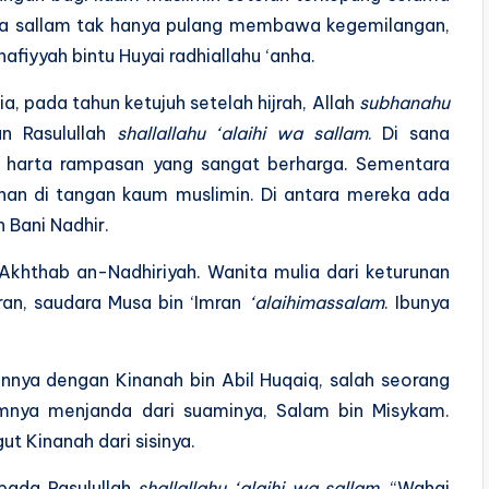
hi wa sallam tak hanya pulang membawa kegemilangan,
iyyah bintu Huyai radhiallahu ‘anha.
a, pada tahun ketujuh setelah hijrah, Allah
subhanahu
n Rasulullah
shallallahu ‘alaihi wa sallam
. Di sana
 harta rampasan yang sangat berharga. Sementara
nan di tangan kaum muslimin. Di antara mereka ada
 Bani Nadhir.
 Akhthab an-Nadhiriyah. Wanita mulia dari keturunan
mran, saudara Musa bin ‘Imran
‘alaihimassalam
. Ibunya
nnya dengan Kinanah bin Abil Huqaiq, salah seorang
lumnya menjanda dari suaminya, Salam bin Misykam.
 Kinanah dari sisinya.
pada Rasulullah
shallallahu ‘alaihi wa sallam
, “Wahai