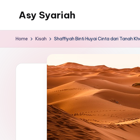
Asy Syariah
Skip
to
Khazanah
content
Ilmu
Home
Kisah
Shaffiyah Binti Huyai Cinta dari Tanah Kh
Ilmu
Islam