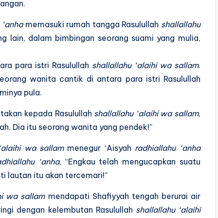
angan.
u ‘anha
memasuki rumah tangga Rasulullah
shallallahu
ng lain, dalam bimbingan seorang suami yang mulia,
ara para istri Rasulullah
shallallahu ‘alaihi wa sallam
.
seorang wanita cantik di antara para istri Rasulullah
minya pula.
akan kepada Rasulullah
shallallahu ‘alaihi wa sallam
,
yah. Dia itu seorang wanita yang pendek!”
 ‘alaihi wa sallam
menegur ‘Aisyah
radhiallahu ‘anha
adhiallahu ‘anha
, “Engkau telah mengucapkan suatu
i lautan itu akan tercemari!”
ihi wa sallam
mendapati Shafiyyah tengah berurai air
iringi dengan kelembutan Rasulullah
shallallahu ‘alaihi