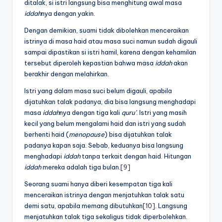
ditalak, si istri langsung bisa menghitung awal masa
iddah
nya dengan yakin.
Dengan demikian, suami tidak dibolehkan menceraikan
istrinya di masa haid atau masa suci namun sudah digauli
sampai dipastikan si istri hamil, karena dengan kehamilan
tersebut diperoleh kepastian bahwa masa
iddah
akan
berakhir dengan melahirkan.
Istri yang dalam masa suci belum digauli, apabila
dijatuhkan talak padanya, dia bisa langsung menghadapi
masa
iddah
nya dengan tiga kali
quru’
. Istri yang masih
kecil yang belum mengalami haid dan istri yang sudah
berhenti haid (
menopause
) bisa dijatuhkan talak
padanya kapan saja. Sebab, keduanya bisa langsung
menghadapi
iddah
tanpa terkait dengan haid. Hitungan
iddah
mereka adalah tiga bulan.
[9]
Seorang suami hanya diberi kesempatan tiga kali
menceraikan istrinya dengan menjatuhkan talak satu
demi satu, apabila memang dibutuhkan
[10]
. Langsung
menjatuhkan talak tiga sekaligus tidak diperbolehkan.