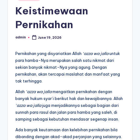
in
Keistimewaan
Pernikahan
admin
June 19, 2026
Posted
by
Pernikahan yang disyariatkan Allah
‘azza wa jalla
untuk
para hamba-Nya merupakan salah satu nikmat dari
sekian banyak nikmat-Nya yang agung. Dengan
pernikahan, akan tercapai maslahat dan manfaat yang
tak terhingga.
Allah
‘azza wa jalla
mengaitkan pernikahan dengan
banyak hukum syar’i berikut hak dan kewajibannya. Allah
‘azza wa jalla
juga menjadikannya sebagai bagian dari
sunnah para rasul dan jalan para hamba yang saleh, di
samping sebagai kebutuhan mendasar segenap insan.
Ada banyak keutamaan dan kelebihan pernikahan bila
dibanding dengan akad-akad perjanjian yang selainnya.