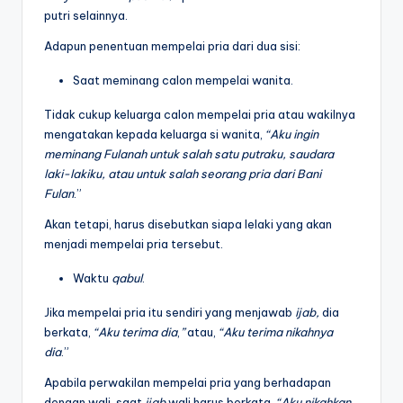
putri selainnya.
Adapun penentuan mempelai pria dari dua sisi:
Saat meminang calon mempelai wanita.
Tidak cukup keluarga calon mempelai pria atau wakilnya
mengatakan kepada keluarga si wanita,
“Aku ingin
meminang
Fulanah untuk salah satu putraku,
saudara
laki-lakiku, atau untuk salah
seorang pria dari Bani
Fulan
.”
Akan tetapi, harus disebutkan siapa lelaki yang akan
menjadi mempelai pria tersebut.
Waktu
qabul
.
Jika mempelai pria itu sendiri yang menjawab
ijab,
dia
berkata,
“Aku terima
dia
,
”
atau,
“Aku terima nikahnya
dia
.”
Apabila perwakilan mempelai pria yang berhadapan
dengan wali, saat
ijab
wali harus berkata,
“Aku nikahkan