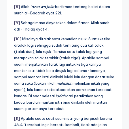
[8]
Allah
‘azza wa jalla
berfirman tentang hal ini dalam
surah al-Baqarah ayat 221.
[9]
Sebagaimana dinyatakan dalam firman Allah surah
ath-Thalaq ayat 4.
[10]
Misalnya ditalak satu kemudian rujuk. Suatu ketika
ditalak lagi sehingga sudah terhitung dua kali talak
(talak dua), lalu rujuk. Tersisa satu talak lagi yang
merupakan talak terakhir (talak tiga). Apabila sampai
suami menjatuhkan talak lagi untuk ketiga kalinya,
mantan istri tidak bisa dirujuk lagi selama-lamanya,
sampai mantan istri dinikahi lelaki lain dengan dasar suka
sama suka (bukan nikah
muhallal
, melainkan nikah yang
syar’i), lalu karena ketidakcocokan pernikahan tersebut
kandas. Di saat selesai
iddah
dari pernikahan yang
kedua, barulah mantan istri bisa dinikahi oleh mantan
suami pertamanya tersebut.
[11]
Apabila suatu saat suami istri yang berpisah karena
khulu’
tersebut ingin bersatu kembali, tidak ada jalan