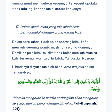
sampai maut memisahkan keduanya, terkecuali apabila
tidak ada lagi kecocokan di antara keduanya.
Dalam akad-akad yang lain dibolehkan
bermuamalah dengan orang-orang kafir.
Dalam pernikahan, tidak boleh seorang lelaki kafir
menikahi seorang wanita muslimah selama-lamanya.
Demikian pula lelaki muslim tidak boleh menikahi wanita
kafir terkecuali wanita ahlul kitab, Yahudi dan Nasrani.
Hikmahnya dinyatakan oleh Allah
‘azza wa jalla
dalam
firman-Nya,
أُوْلَٰٓئِكَ يَدۡعُونَ إِلَى ٱلنَّارِۖ وَٱللَّهُ يَدۡعُوٓاْ إِلَى ٱلۡجَنَّةِ وَٱلۡمَغۡفِرَةِ
بِإِذۡنِهِۦۖ
“Mereka mengajak ke neraka sedangkan Allah mengajak
ke surga dan ampunan dengan izin-Nya.”
(al-Baqarah:
221)