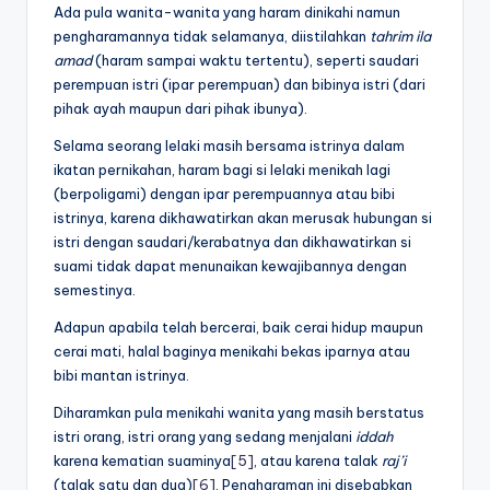
Ada pula wanita-wanita yang haram dinikahi namun
pengharamannya tidak selamanya, diistilahkan
tahrim ila
amad
(haram sampai waktu tertentu), seperti saudari
perempuan istri (ipar perempuan) dan bibinya istri (dari
pihak ayah maupun dari pihak ibunya).
Selama seorang lelaki masih bersama istrinya dalam
ikatan pernikahan, haram bagi si lelaki menikah lagi
(berpoligami) dengan ipar perempuannya atau bibi
istrinya, karena dikhawatirkan akan merusak hubungan si
istri dengan saudari/kerabatnya dan dikhawatirkan si
suami tidak dapat menunaikan kewajibannya dengan
semestinya.
Adapun apabila telah bercerai, baik cerai hidup maupun
cerai mati, halal baginya menikahi bekas iparnya atau
bibi mantan istrinya.
Diharamkan pula menikahi wanita yang masih berstatus
istri orang, istri orang yang sedang menjalani
iddah
karena kematian suaminya
[5]
, atau karena talak
raj’i
(talak satu dan dua)
[6]
. Pengharaman ini disebabkan