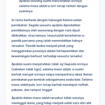
apabila seorang suami menceraikan istrinya,
selama masa
iddah
si istri tetap terkait dengan
suaminya.
Ini tentu berbeda dengan hubungan karena selain
pernikahan. Segala sesuatu apabila dipindahkan
pemilikannya oleh seseorang dengan cara dijual,
dihibahkan, atau lainnya, terputuslah keterkaitan si
pemilik pertama yang telah memindahkan haknya
tersebut. Pemilik kedua menjadi pihak yang
menggantikan posisinya dalam hal kepemilikan dan
kewenangan berbuat terhadap sesuatu tersebut.
Apabila suami menjatuhkan talak
raj’i
kepada istrinya
(sebelum talak tiga), selama masa
iddah,
si suami
berhak merujuk istrinya tanpa memperbarui akad. Ikatan
pernikahan pun kembali sebagaimana sedia kala. Selama
masa
iddah
pula, istri tetap berhak mendapat nafkah,
pakaian, dan tempat tinggal.
Apabila dalam masa
iddah
tersebut salah satunya
meninggal dunia, yang hidup menjadi salah satu dari ahli