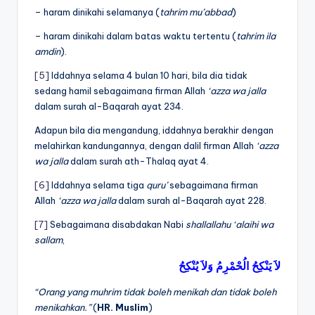
– haram dinikahi selamanya (
tahrim mu’abbad
)
– haram dinikahi dalam batas waktu tertentu (
tahrim ila
amdin
).
[5]
Iddahnya selama 4 bulan 10 hari, bila dia tidak
sedang hamil sebagaimana firman Allah
‘azza wa jalla
dalam surah al-Baqarah ayat 234.
Adapun bila dia mengandung, iddahnya berakhir dengan
melahirkan kandungannya, dengan dalil firman Allah
‘azza
wa jalla
dalam surah ath-Thalaq ayat 4.
[6]
Iddahnya selama tiga
quru’
sebagaimana firman
Allah
‘azza wa jalla
dalam surah al-Baqarah ayat 228.
[7]
Sebagaimana disabdakan Nabi
shallallahu ‘alaihi wa
sallam
,
لاَ
يَنْكِحُ
الُحْمْرِمُ
وَلاَ
يُنْكِحُ
“Orang yang muhrim tidak boleh menikah dan tidak boleh
menikahkan.”
(
HR. Muslim
)