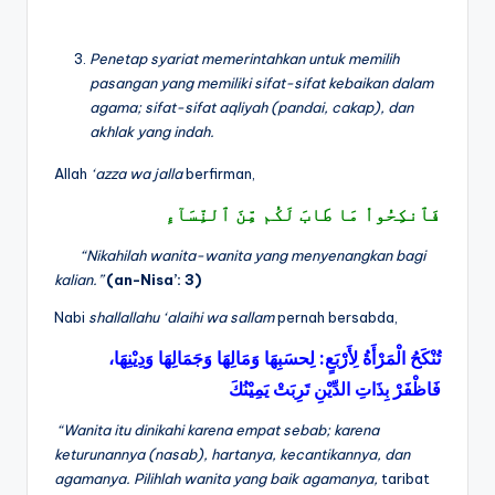
Penetap syariat memerintahkan untuk memilih
pasangan yang memiliki sifat-sifat kebaikan dalam
agama; sifat-sifat aqliyah (pandai, cakap), dan
akhlak yang indah.
Allah
‘azza wa jalla
berfirman,
فَٱنكِحُواْ مَا طَابَ لَكُم مِّنَ ٱلنِّسَآءِ
“Nikahilah wanita-wanita yang menyenangkan bagi
kalian.”
(an-Nisa’:
3)
Nabi
shallallahu ‘alaihi wa sallam
pernah bersabda,
وَدِيْنِهَا،
وَجَمَالِهَا
وَمَالِهَا
لِحسَبِهَا
:
لِأَرْبَعٍ
الْمَرْأَةُ
تُنْكَحُ
فَاظْفَرْ
بِذَاتِ
الدِّيْنِ
تَرِبَتْ
يَمِيْنُكَ
“Wanita itu dinikahi karena empat sebab; karena
keturunannya (nasab), hartanya, kecantikannya, dan
agamanya. Pilihlah wanita yang baik agamanya,
taribat