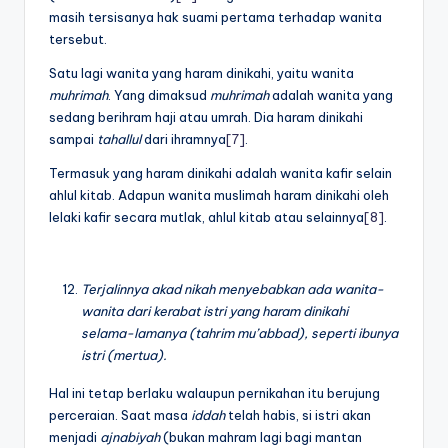
masih tersisanya hak suami pertama terhadap wanita
tersebut.
Satu lagi wanita yang haram dinikahi, yaitu wanita
muhrimah
. Yang dimaksud
muhrimah
adalah wanita yang
sedang berihram haji atau umrah. Dia haram dinikahi
sampai
tahallul
dari ihramnya
[7]
.
Termasuk yang haram dinikahi adalah wanita kafir selain
ahlul kitab. Adapun wanita muslimah haram dinikahi oleh
lelaki kafir secara mutlak, ahlul kitab atau selainnya
[8]
.
Terjalinnya akad nikah menyebabkan ada wanita-
wanita dari kerabat istri yang haram dinikahi
selama-lamanya (tahrim mu’abbad), seperti ibunya
istri (mertua).
Hal ini tetap berlaku walaupun pernikahan itu berujung
perceraian. Saat masa
iddah
telah habis, si istri akan
menjadi
ajnabiyah
(bukan mahram lagi bagi mantan