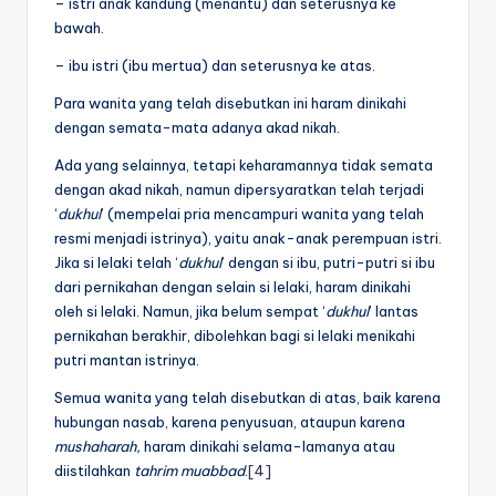
– istri anak kandung (menantu) dan seterusnya ke
bawah.
– ibu istri (ibu mertua) dan seterusnya ke atas.
Para wanita yang telah disebutkan ini haram dinikahi
dengan semata-mata adanya akad nikah.
Ada yang selainnya, tetapi keharamannya tidak semata
dengan akad nikah, namun dipersyaratkan telah terjadi
‘
dukhul
’ (mempelai pria mencampuri wanita yang telah
resmi menjadi istrinya), yaitu anak-anak perempuan istri.
Jika si lelaki telah ‘
dukhul
’ dengan si ibu, putri-putri si ibu
dari pernikahan dengan selain si lelaki, haram dinikahi
oleh si lelaki. Namun, jika belum sempat ‘
dukhul
’ lantas
pernikahan berakhir, dibolehkan bagi si lelaki menikahi
putri mantan istrinya.
Semua wanita yang telah disebutkan di atas, baik karena
hubungan nasab, karena penyusuan, ataupun karena
mushaharah,
haram dinikahi selama-lamanya atau
diistilahkan
tahrim
muabbad
.
[4]