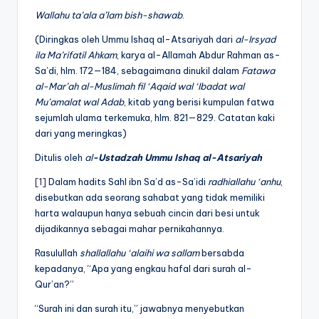
Wallahu ta’ala a’lam bish-shawab
.
(Diringkas oleh Ummu Ishaq al-Atsariyah dari
al-Irsyad
ila Ma’rifatil
Ahkam
, karya al-Allamah Abdur Rahman as-
Sa’di, hlm. 172—184, sebagaimana dinukil dalam
Fatawa
al-Mar’ah al-Muslimah fil ‘Aqaid wal ‘Ibadat wal
Mu’amalat wal Adab
, kitab yang berisi kumpulan fatwa
sejumlah ulama terkemuka, hlm. 821—829. Catatan kaki
dari yang meringkas)
Ditulis oleh
al
-Ustadzah Ummu Ishaq al-Atsariyah
[1]
Dalam hadits Sahl ibn Sa’d as-Sa’idi
radhiallahu ‘anhu
,
disebutkan ada seorang sahabat yang tidak memiliki
harta walaupun hanya sebuah cincin dari besi untuk
dijadikannya sebagai mahar pernikahannya.
Rasulullah
shallallahu ‘alaihi wa sallam
bersabda
kepadanya, “Apa yang engkau hafal dari surah al-
Qur’an?”
“Surah ini dan surah itu,” jawabnya menyebutkan