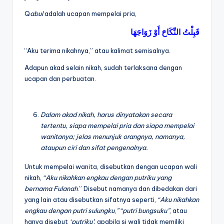
Q
abul
adalah ucapan mempelai pria,
قَبِلْتُ
النِّكَاحَ
أَوْ
زَوَاجَهَا
“Aku terima nikahnya,” atau kalimat semisalnya.
Adapun akad selain nikah, sudah terlaksana dengan
ucapan dan perbuatan.
Dalam akad nikah, harus dinyatakan secara
tertentu, siapa mempelai pria dan siapa mempelai
wanitanya; jelas menunjuk orangnya, namanya,
ataupun ciri dan sifat pengenalnya.
Untuk mempelai wanita, disebutkan dengan ucapan wali
nikah,
“Aku
nikahkan engkau dengan putriku
yang
bernama Fulanah
.” Disebut namanya dan dibedakan dari
yang lain atau disebutkan sifatnya seperti,
“Aku nikahkan
engkau dengan putri
sulungku
,
” “putri bungsuku”
, atau
hanya disebut
‘putriku’
; apabila si wali tidak memiliki