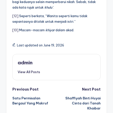
bagi keduanya selain memperbarui nikah. Sebab, tidak
ada kata rujuk untuk
khulu’
.
[12]
Seperti berkata, “Wanita seperti kamu tidak
sepantasnya ditolak untuk menjadi istri.”
[13]
Macam-macam
khiyar
dalam akad.
Last updated on June 19, 2026
admin
View All Posts
Post
Previous Post
Next Post
Satu Permisalan
Shaffiyah Binti Huyai
navigation
Bergaul Yang Makruf
Cinta dari Tanah
Khaibar