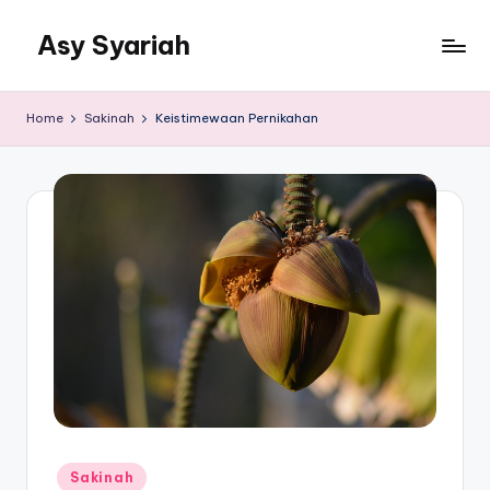
Asy Syariah
Skip
to
Khazanah
content
Ilmu
Home
Sakinah
Keistimewaan Pernikahan
Ilmu
Islam
Posted
Sakinah