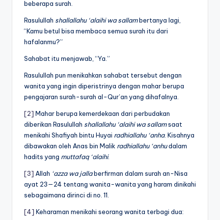
beberapa surah.
Rasulullah
shallallahu ‘alaihi wa sallam
bertanya lagi,
“Kamu betul bisa membaca semua surah itu dari
hafalanmu?”
Sahabat itu menjawab, “Ya.”
Rasulullah pun menikahkan sahabat tersebut dengan
wanita yang ingin diperistrinya dengan mahar berupa
pengajaran surah-surah al-Qur’an yang dihafalnya.
[2]
Mahar berupa kemerdekaan dari perbudakan
diberikan Rasulullah
shallallahu ‘alaihi wa sallam
saat
menikahi Shafiyah bintu Huyai
radhiallahu ‘anha
. Kisahnya
dibawakan oleh Anas bin Malik
radhiallahu ‘anhu
dalam
hadits yang
muttafaq ‘alaihi
.
[3]
Allah
‘azza wa jalla
berfirman dalam surah an-Nisa
ayat 23—24 tentang wanita-wanita yang haram dinikahi
sebagaimana dirinci di no. 11.
[4]
Keharaman menikahi seorang wanita terbagi dua: