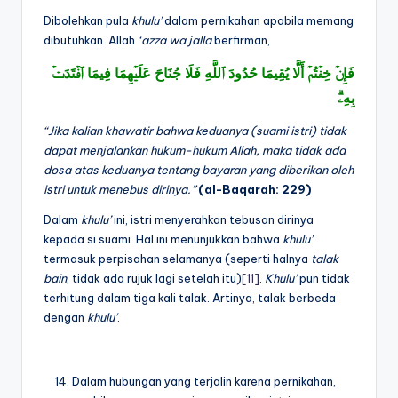
Dibolehkan pula
khulu’
dalam pernikahan apabila memang
dibutuhkan. Allah
‘azza wa jalla
berfirman,
فَإِنۡ خِفۡتُمۡ أَلَّا يُقِيمَا حُدُودَ ٱللَّهِ فَلَا جُنَاحَ عَلَيۡهِمَا فِيمَا ٱفۡتَدَتۡ
بِهِۦۗ
“Jika kalian khawatir bahwa keduanya (suami istri) tidak
dapat menjalankan hukum-hukum Allah, maka tidak ada
dosa atas keduanya tentang bayaran yang diberikan oleh
istri untuk menebus dirinya.”
(al-Baqarah: 229)
Dalam
khulu’
ini, istri menyerahkan tebusan dirinya
kepada si suami. Hal ini menunjukkan bahwa
khulu’
termasuk perpisahan selamanya (seperti halnya
talak
bain
, tidak ada rujuk lagi setelah itu)
[11]
.
Khulu’
pun tidak
terhitung dalam tiga kali talak. Artinya, talak berbeda
dengan
khulu’
.
Dalam hubungan yang terjalin karena pernikahan,