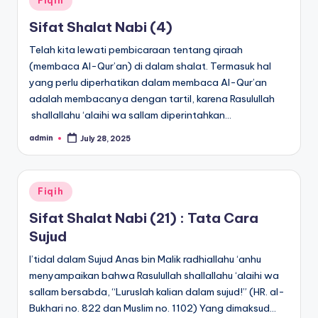
Fiqih
in
Sifat Shalat Nabi (4)
Telah kita lewati pembicaraan tentang qiraah
(membaca Al-Qur’an) di dalam shalat. Termasuk hal
yang perlu diperhatikan dalam membaca Al-Qur’an
adalah membacanya dengan tartil, karena Rasulullah
shallallahu ‘alaihi wa sallam diperintahkan…
admin
July 28, 2025
Posted
by
Posted
Fiqih
in
Sifat Shalat Nabi (21) : Tata Cara
Sujud
I’tidal dalam Sujud Anas bin Malik radhiallahu ‘anhu
menyampaikan bahwa Rasulullah shallallahu ‘alaihi wa
sallam bersabda, “Luruslah kalian dalam sujud!” (HR. al-
Bukhari no. 822 dan Muslim no. 1102) Yang dimaksud…