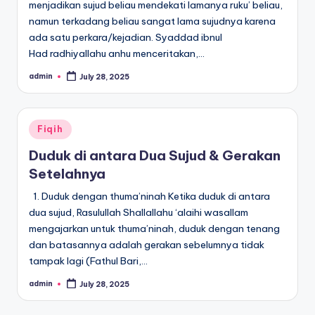
menjadikan sujud beliau mendekati lamanya ruku’ beliau,
namun terkadang beliau sangat lama sujudnya karena
ada satu perkara/kejadian. Syaddad ibnul
Had radhiyallahu anhu menceritakan,…
admin
July 28, 2025
Posted
by
Posted
Fiqih
in
Duduk di antara Dua Sujud & Gerakan
Setelahnya
1. Duduk dengan thuma’ninah Ketika duduk di antara
dua sujud, Rasulullah Shallallahu ‘alaihi wasallam
mengajarkan untuk thuma’ninah, duduk dengan tenang
dan batasannya adalah gerakan sebelumnya tidak
tampak lagi (Fathul Bari,…
admin
July 28, 2025
Posted
by