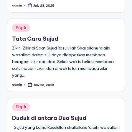
admin
July 28, 2025
Posted
by
Posted
Fiqih
in
Tata Cara Sujud
Zikir-Zikir di Saat Sujud Rasulullah Shallallahu ‘alaihi
wasallam dalam sujudnya didapatkan membaca
beragam zikir dan doa. Sekali waktu beliau membaca
satu macam zikir, dan di waktu lain membaca zikir
yang…
admin
July 28, 2025
Posted
by
Posted
Fiqih
in
Duduk di antara Dua Sujud
Sujud yang Lama Rasulullah shallallahu ‘alaihi wa sallam