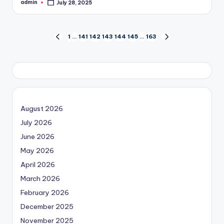
admin
July 28, 2025
Posted
by
Posts
1
…
141
142
143
144
145
…
163
PREVIOUS
NEXT
PAGE
PAGE
pagination
August 2026
July 2026
June 2026
May 2026
April 2026
March 2026
February 2026
December 2025
November 2025