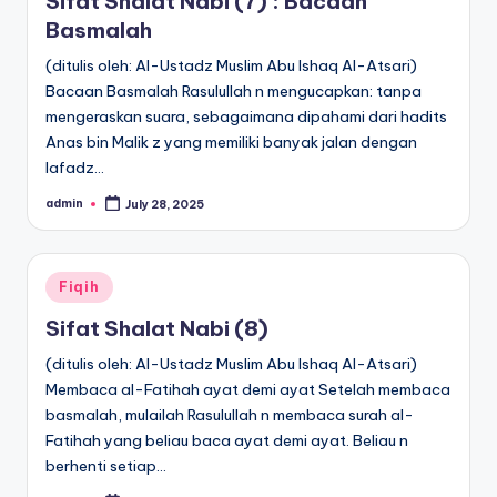
Sifat Shalat Nabi (7) : Bacaan
Basmalah
(ditulis oleh: Al-Ustadz Muslim Abu Ishaq Al-Atsari)
Bacaan Basmalah Rasulullah n mengucapkan: tanpa
mengeraskan suara, sebagaimana dipahami dari hadits
Anas bin Malik z yang memiliki banyak jalan dengan
lafadz…
admin
July 28, 2025
Posted
by
Posted
Fiqih
in
Sifat Shalat Nabi (8)
(ditulis oleh: Al-Ustadz Muslim Abu Ishaq Al-Atsari)
Membaca al-Fatihah ayat demi ayat Setelah membaca
basmalah, mulailah Rasulullah n membaca surah al-
Fatihah yang beliau baca ayat demi ayat. Beliau n
berhenti setiap…