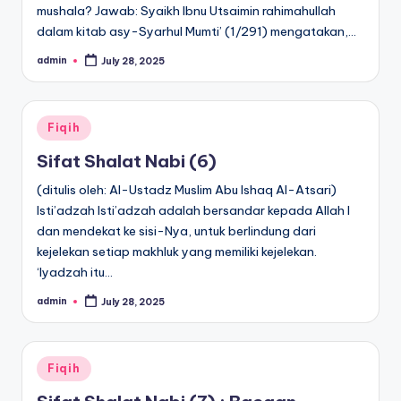
mushala? Jawab: Syaikh Ibnu Utsaimin rahimahullah
dalam kitab asy-Syarhul Mumti’ (1/291) mengatakan,…
admin
July 28, 2025
Posted
by
Posted
Fiqih
in
Sifat Shalat Nabi (6)
(ditulis oleh: Al-Ustadz Muslim Abu Ishaq Al-Atsari)
Isti’adzah Isti’adzah adalah bersandar kepada Allah l
dan mendekat ke sisi-Nya, untuk berlindung dari
kejelekan setiap makhluk yang memiliki kejelekan.
‘Iyadzah itu…
admin
July 28, 2025
Posted
by
Posted
Fiqih
in