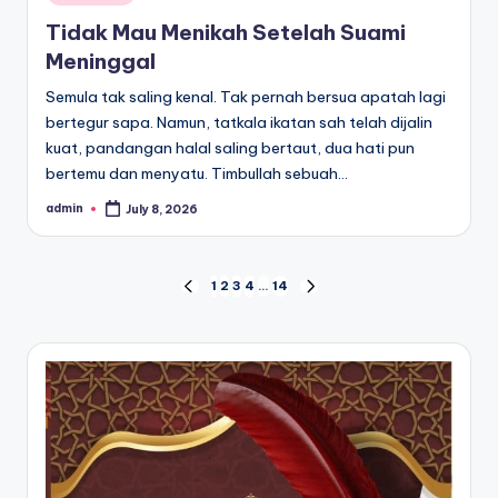
in
Tidak Mau Menikah Setelah Suami
Meninggal
Semula tak saling kenal. Tak pernah bersua apatah lagi
bertegur sapa. Namun, tatkala ikatan sah telah dijalin
kuat, pandangan halal saling bertaut, dua hati pun
bertemu dan menyatu. Timbullah sebuah…
admin
July 8, 2026
Posted
by
Posts
1
2
3
4
…
14
PREVIOUS
NEXT
PAGE
PAGE
pagination