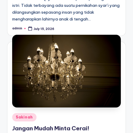
istri. Tidak terbayang ada suatu pernikahan syar’i yang
dilangsungkan sepasang insan yang tidak
mengharapkan lahirnya anak di tengah…
admin
July 15, 2026
Posted
by
Posted
Sakinah
in
Jangan Mudah Minta Cerai!