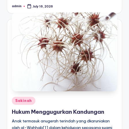
admin
July 16, 2026
Posted
by
Posted
Sakinah
in
Hukum Menggugurkan Kandungan
Anak termasuk anugerah terindah yang dkaruniakan
oleh al-Wahhab[1] dalam kehidupan sepasang suami