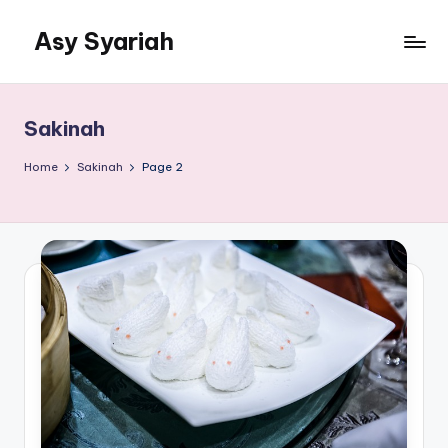
Asy Syariah
Skip
to
Khazanah
content
Ilmu
Ilmu
Sakinah
Islam
Home
Sakinah
Page 2