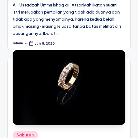
Al-Ustadzah Ummu Ishaq al-Atsariyah Ikatan suami
istri merupakan pertalian yang tidak ada duanya dan
tidak ada yang menyamainya. Karena kedua belah
pihak masing-masing leluasa tanpa batas melihat diri
pasangannya. Ibarat…
admin
July 8, 2026
Posted
by
Posted
Sakinah