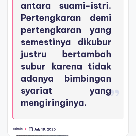
antara suami-istri.
Pertengkaran demi
pertengkaran yang
semestinya dikubur
justru bertambah
subur karena tidak
adanya bimbingan
syariat yang
mengiringinya.
admin
July 19, 2026
Posted
by