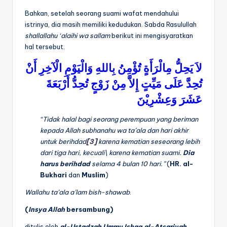
Bahkan, setelah seorang suami wafat mendahului
istrinya, dia masih memiliki kedudukan. Sabda Rasulullah
shallallahu ‘alaihi wa sallam
berikut ini mengisyaratkan
hal tersebut.
لاَ
يَحِلُّ
مِالْرَأَةٍ
تُؤْمِنُ
بِاللهِ
وَالْيَوْمِ
الْآخِرِ
أَنْ
تُحِدَّ
عَلَى
مَيِّتٍ
إِلاَّ
مِنْ
زَوْجٍ
تُحِدُّ
أَرْبَعَةَ
عَشَرَ
وَعِشْرِيْنَ
“Tidak halal bagi seorang perempuan yang beriman
kepada Allah
subhanahu wa ta’ala
dan hari akhir
untuk berihdad
[3]
karena kematian seseorang lebih
dari tiga hari, kecuali\ karena kematian suami.
Dia
harus
berihdad
selama 4 bulan 10 hari.”
(
HR.
al-
Bukhari
dan
Muslim
)
Wallahu ta’ala a’lam bish-shawab
.
(
Insya Allah
bersambung)
ditulis oleh
al-Ustadzah Ummu Ishaq al-Atsariyah