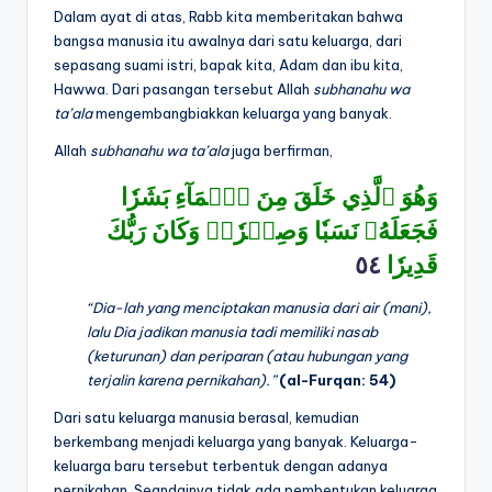
Dalam ayat di atas, Rabb kita memberitakan bahwa
bangsa manusia itu awalnya dari satu keluarga, dari
sepasang suami istri, bapak kita, Adam dan ibu kita,
Hawwa. Dari pasangan tersebut Allah
subhanahu wa
ta’ala
mengembangbiakkan keluarga yang banyak.
Allah
subhanahu wa ta’ala
juga berfirman,
وَهُوَ ٱلَّذِي خَلَقَ مِنَ ٱلۡمَآءِ بَشَرٗا
فَجَعَلَهُۥ نَسَبٗا وَصِهۡرٗاۗ وَكَانَ رَبُّكَ
٥٤
قَدِيرٗا
“Dia-lah yang menciptakan manusia dari air (mani),
lalu Dia jadikan manusia tadi memiliki nasab
(keturunan) dan periparan (atau hubungan yang
terjalin karena pernikahan).”
(al-Furqan: 54)
Dari satu keluarga manusia berasal, kemudian
berkembang menjadi keluarga yang banyak. Keluarga-
keluarga baru tersebut terbentuk dengan adanya
pernikahan. Seandainya tidak ada pembentukan keluarga