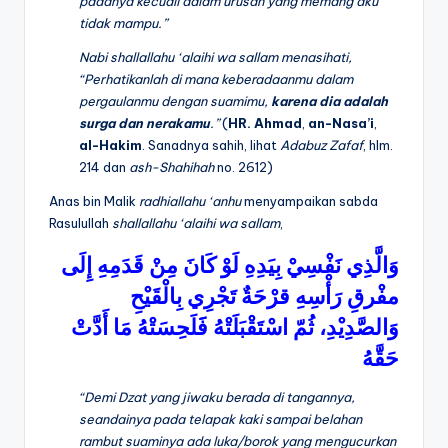
padanya kecuali dalam urusan yang memang aku
tidak mampu.”
Nabi
shallallahu ‘alaihi wa sallam
menasihati,
“Perhatikanlah di mana keberadaanmu dalam
pergaulanmu dengan suamimu,
karena
dia adalah
surga dan nerakamu
.”
(
HR.
Ahmad
,
an-Nasa’i
,
al-Hakim
. Sanadnya sahih, lihat
Adabuz Zafaf
, hlm.
214 dan
ash-Shahihah
no. 2612)
Anas bin Malik
radhiallahu ‘anhu
menyampaikan sabda
Rasulullah
shallallahu ‘alaihi wa sallam
,
وَالَّذِي
نَفْسِيْ
بِيَدِهِ
لَوْ
كَانَ
مِنْ
قَدَمِهِ
إِلَى
مفْرقِ
رَأْسِهِ
قرْحَةٌ
تَجْرِي
بِالْقَيْحِ
وَالصَّدِيْدِ،
ثُمّ
اسْتَقْبَلَتْهُ
فََلَحِسَتْهُ
مَا
أَدَّتْ
حَقَّهُ
“Demi Dzat yang jiwaku berada di tangannya,
seandainya pada telapak kaki sampai belahan
rambut suaminya ada luka/borok yang mengucurkan