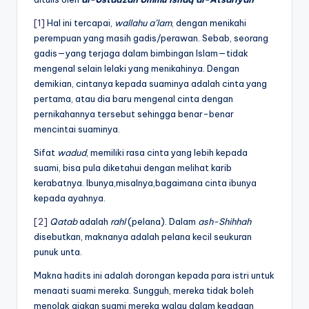
[1]
Hal ini tercapai,
wallahu a’lam
, dengan menikahi
perempuan yang masih gadis/perawan. Sebab, seorang
gadis—yang terjaga dalam bimbingan Islam—tidak
mengenal selain lelaki yang menikahinya. Dengan
demikian, cintanya kepada suaminya adalah cinta yang
pertama, atau dia baru mengenal cinta dengan
pernikahannya tersebut sehingga benar-benar
mencintai suaminya.
Sifat
wadud
, memiliki rasa cinta yang lebih kepada
suami, bisa pula diketahui dengan melihat karib
kerabatnya. Ibunya,misalnya,bagaimana cinta ibunya
kepada ayahnya.
[2]
Qatab
adalah
rahl
(pelana). Dalam
ash-Shihhah
disebutkan, maknanya adalah pelana kecil seukuran
punuk unta.
Makna hadits ini adalah dorongan kepada para istri untuk
menaati suami mereka. Sungguh, mereka tidak boleh
menolak ajakan suami mereka walau dalam keadaan