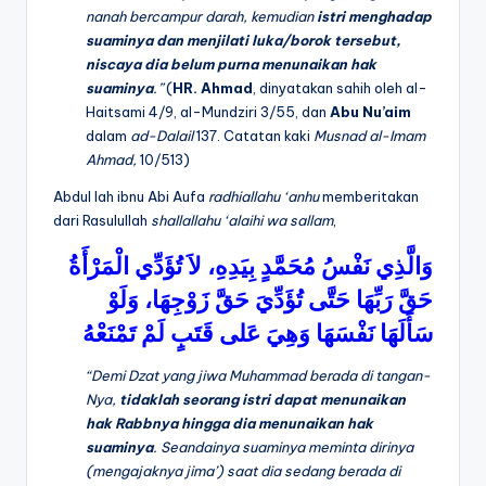
nanah bercampur darah, kemudian
istri
menghadap
suaminya dan menjilati
luka/borok tersebut,
niscaya dia belum
purna menunaikan hak
suaminya
.”
(
HR. Ahmad
, dinyatakan sahih oleh al-
Haitsami 4/9, al-Mundziri 3/55, dan
Abu
Nu’aim
dalam
ad-Dalail
137. Catatan kaki
Musnad al-Imam
Ahmad,
10/513)
Abdul lah ibnu Abi Aufa
radhiallahu ‘anhu
memberitakan
dari Rasulullah
shallallahu ‘alaihi wa sallam
,
وَالَّذِي
نَفْسُ
مُحَمَّدٍ
بِيَدِهِ،
لاَ
تُؤَدِّي
الْمَرْأَةُ
حَقَّ
رَبِّهَا
حَتَّى
تُؤَدِّيَ
حَقَّ
زَوْجِهَا،
وَلَوْ
سَأَلَهَا
نَفْسَهَا
وَهِيَ
عَلى
قَتَبٍ
لَمْ
تَمْنَعْهُ
“Demi Dzat yang jiwa Muhammad berada di tangan-
Nya,
tidaklah seorang
istri dapat menunaikan
hak Rabbnya
hingga dia menunaikan hak
suaminya
. Seandainya suaminya meminta dirinya
(mengajaknya jima’) saat dia sedang berada di