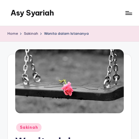
Asy Syariah
Skip
to
Khazanah
content
Ilmu
Home
Sakinah
Wanita dalam Istananya
Ilmu
Islam
Posted
Sakinah
in