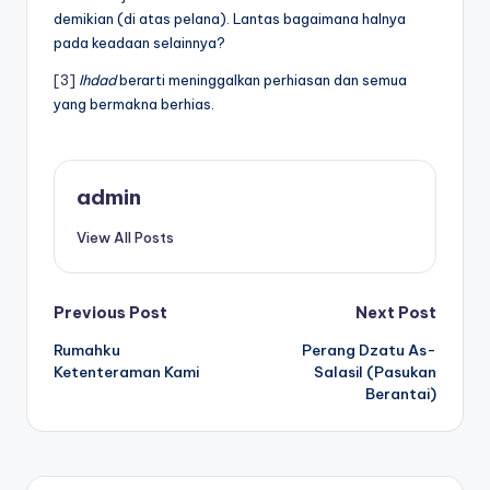
demikian (di atas pelana). Lantas bagaimana halnya
pada keadaan selainnya?
[3]
Ihdad
berarti meninggalkan perhiasan dan semua
yang bermakna berhias.
admin
View All Posts
Post
Previous Post
Next Post
Rumahku
Perang Dzatu As-
navigation
Ketenteraman Kami
Salasil (Pasukan
Berantai)