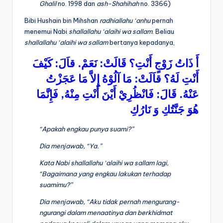
Ghalil
no. 1998 dan
ash-Shahihah
no. 3366)
Bibi Hushain bin Mihshan
radhiallahu ‘anhu
pernah
menemui Nabi
shallallahu ‘alaihi wa sallam
. Beliau
shallallahu ‘alaihi wa sallam
bertanya kepadanya,
كَيْفَ
:
قاَلَ
.
نَعَمْ
:
قَالَتْ
أَنْتِ؟
زَوْجٍ
ذَاتُ
أَ
عَجَزْتُ
مَا
إِلاَّ
آلُوْهُ
مَا
:
قاَلَتْ
لَهُ؟
أَنْتِ
فَإِنَّمَا
,
مِنْهُ
أَنْتِ
أَيْنَ
فَانْظُرِيْ
:
قَالَ
.
عَنْهُ
هُوَ
جَنَّتُكِ
وَ
نَارُكِ
“Apakah engkau punya suami?”
Dia menjawab, “Ya.”
Kata Nabi
shallallahu ‘alaihi wa sallam
lagi,
“Bagaimana yang engkau lakukan terhadap
suamimu?”
Dia menjawab, “Aku tidak pernah mengurang-
ngurangi dalam menaatinya dan berkhidmat