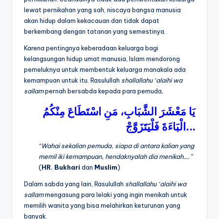
lewat pernikahan yang sah, niscaya bangsa manusia
akan hidup dalam kekacauan dan tidak dapat
berkembang dengan tatanan yang semestinya.
Karena pentingnya keberadaan keluarga bagi
kelangsungan hidup umat manusia, Islam mendorong
pemeluknya untuk membentuk keluarga manakala ada
kemampuan untuk itu. Rasulullah
shallallahu ‘alaihi wa
sallam
pernah bersabda kepada para pemuda,
يَا
مَعْشَرَ
الشَّبَابِ،
مَنِ
اسْتَطَاعَ
مِنْكُمُ
فَلْيَتَزَوَّجْ
الْبَاءَةَ
.
..
“Wahai sekalian pemuda, siapa di antara kalian yang
memil iki kemampuan, hendaknyalah dia menikah….”
(
HR. Bukhari
dan
Muslim
)
Dalam sabda yang lain, Rasulullah
shallallahu ‘alaihi wa
sallam
mengasung para lelaki yang ingin menikah untuk
memilih wanita yang bisa melahirkan keturunan yang
banyak.