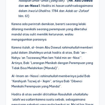
hadapan umat-umat (yang lain)
.
”
(
HR.
Abu Dawud
dan
an-Nasa’i
. Hadits ini
hasan sahih
sebagaimana
dalam
Irwa’ul Ghalil
no. 1784 dan
Adab az-Zafaaf
hlm. 61)
Karena ada perintah demikian, berarti seorang lelaki
dilarang menikahi seorang perempuan yang diketahui
mandul atau sulit memiliki keturunan, walau
mengagumkan parasnya.
Karena itulah, al-Imam Abu Dawud
rahimahullah
memberi
judul dalam
Shahih
nya untuk hadits di atas, Bab “an-
Nahyu ‘an Tazawwuj Man lam Yalid min an-Nisa’”.
Artinya, Bab “Larangan Menikah dengan Perempuan yang
Tidak Bisa Melahirkan (Mandul)”
.
Al-Imam an-Nasa’i
rahimahullah
memberinya judul Bab
“Karahiyah Tazwij al-’Aqim”, artinya Bab “Dibenci
Menikahi Perempuan yang Mandul”.
Hadits di atas sendiri dititahkan Rasulullah
shallallahu
‘alaihi wa sallam
karena suatu sebab, sebagaimana
penuturan sahabat yang mulia berikut ini. Ma’qil bin Yasar