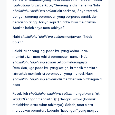
radhiallahu ‘anhu
berkata, “Seorang lelaki menemui Nabi
shallallahu ‘alaihi wa sallam
lalu berkata, ‘Saya tertarik
dengan seorang perempuan yang berparas cantik dan
bernasab tinggi, hanya saja dia tidak bisa melahirkan.
Apakah boleh saya menikahinya?’
Nabi
shallallahu ‘alaihi wa sallam
menjawab, ‘Tidak
boleh.’
Lelaki itu datang lagi pada kali yang kedua untuk
meminta izin menikahi si perempuan, namun Nabi
shallallahu ‘alaihi wa sallam
tetap melarangnya.
Demikian juga pada kali yang ketiga, ia masih meminta
izin untuk menikahi si perempuan yang mandul. Nabi
shallallahu ‘alaihi wa sallam
lalu memberikan bimbingan di
atas.
Rasulullah
shallallahu ‘alaihi wa sallam
mengaitkan sifat
wadud
(sangat mencintai)
[1]
dengan
walud
(banyak
melahirkan atau subur rahimnya). Sebab, rasa cinta
merupakan perantara kepada “hubungan” yang menjadi