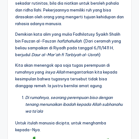
sekadar rutinitas, bila dia niatkan untuk beroleh pahala
dan ridha Ilahi. Pekerjaannya memiliki ruh yang bisa
dirasakan oleh orang yang mengerti tujuan kehidupan dan
rahasia adanya manusia.
Demikian kata alim yang mulia Fadhilatusy Syaikh Shalih
bin Fauzan al-Fauzan
hafizhahullah
. (Dari ceramah yang
beliau sampaikan di Riyadh pada tanggal 6/11/1411 H,
berjudul
Daur al-Mar’ah
fi Tarbiyah al-Usrah
)
Kita akan menengok apa saja tugas perempuan di
rumahnya yang
insya Allah
mengantarkan kita kepada
kesimpulan bahwa tugasnya tersebut tidak bisa
dianggap remeh. Ia justru bernilai amat agung.
Di rumahnya, seorang perempuan bisa dengan
tenang menunaikan ibadah kepada Allah
subhanahu
wa ta’ala
Untuk itulah manusia dicipta, untuk menghamba
kepada-Nya.