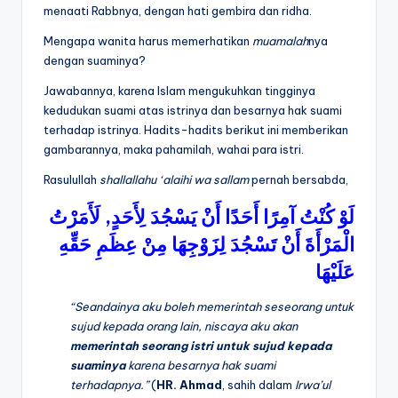
menaati Rabbnya, dengan hati gembira dan ridha.
Mengapa wanita harus memerhatikan
muamalah
nya
dengan suaminya?
Jawabannya, karena Islam mengukuhkan tingginya
kedudukan suami atas istrinya dan besarnya hak suami
terhadap istrinya. Hadits-hadits berikut ini memberikan
gambarannya, maka pahamilah, wahai para istri.
Rasulullah
shallallahu ‘alaihi wa sallam
pernah bersabda,
لَأَمَرْتُ
,
لِأَحَدٍ
يَسْجُدَ
أَنْ
أَحَدًا
آمِرًا
كُنْتُ
لَوْ
الْمَرْأَةَ
أَنْ
تَسْجُدَ
لِزَوْجِهَا
مِنْ
عِظَمِ
حَقِّهِ
عَلَيْهَا
“Seandainya aku boleh memerintah seseorang untuk
sujud kepada orang lain, niscaya aku akan
memerintah
seorang istri untuk sujud kepada
suaminya
karena besarnya hak suami
terhadapnya.”
(
HR. Ahmad
, sahih dalam
Irwa’ul