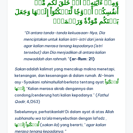
وَمِنۡ ءَايَٰتِهِۦٓ أَنۡ خَلَقَ لَكُم مِّنۡ
أَنفُسِكُمۡ أَزۡوَٰجٗا لِّتَسۡكُنُوٓاْ إِلَيۡهَا وَجَعَلَ
بَيۡنَكُم مَّوَدَّةٗ وَرَحۡمَةًۚ
“Di antara tanda-tanda kekuasaan-Nya, Dia
menciptakan untuk kalian istri-istri dari jenis kalian
agar kalian merasa tenang kepadanya (istri
tersebut) dan Dia menjadikan di antara kalian
mawaddah dan rahmah.”
(ar-Rum: 21)
Sakan
adalah kalimat yang mencakup makna menetapi,
ketenangan, dan kesenangan di dalam rumah. Al-Imam
asy-Syaukani
rahimahullah
berkata tentang ayat
لِّتَسۡكُنُوٓاْ
إِلَيۡهَا
,
“Kalian merasa akrab dengannya dan
condong/cenderung hati kalian kepadanya.” (
Fathul
Qadir
, 4/263)
Sebelumnya, perhatikanlah! Di dalam ayat di atas Allah
subhanahu wa ta’ala
menyebutkan dengan lafadz ,
لِّتَسۡكُنُوٓاْ إِلَيۡهَا
(
sakan ila
) yang berarti, “
agar kalian
merasa tenang kepadanya.”