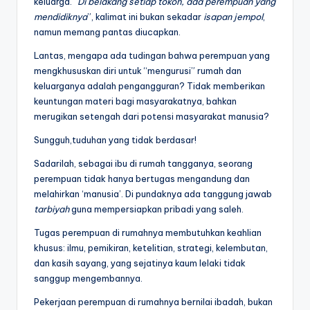
keluarga. “
Di
belakang setiap tokoh, ada perempuan
yang
mendidiknya
”, kalimat ini bukan sekadar
isapan jempol
,
namun memang pantas diucapkan.
Lantas, mengapa ada tudingan bahwa perempuan yang
mengkhususkan diri untuk “mengurusi” rumah dan
keluarganya adalah pengangguran? Tidak memberikan
keuntungan materi bagi masyarakatnya, bahkan
merugikan setengah dari potensi masyarakat manusia?
Sungguh,tuduhan yang tidak berdasar!
Sadarilah, sebagai ibu di rumah tangganya, seorang
perempuan tidak hanya bertugas mengandung dan
melahirkan ‘manusia’. Di pundaknya ada tanggung jawab
tarbiyah
guna mempersiapkan pribadi yang saleh.
Tugas perempuan di rumahnya membutuhkan keahlian
khusus: ilmu, pemikiran, ketelitian, strategi, kelembutan,
dan kasih sayang, yang sejatinya kaum lelaki tidak
sanggup mengembannya.
Pekerjaan perempuan di rumahnya bernilai ibadah, bukan