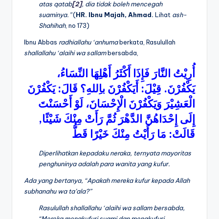
atas qatab
[2]
, dia tidak boleh mencegah
suaminya.”
(
HR. Ibnu Majah,
Ahmad.
Lihat
ash-
Shahihah
, no 173)
Ibnu Abbas
radhiallahu ‘anhuma
berkata, Rasulullah
shallallahu ‘alaihi wa sallam
bersabda,
أُرِيْتُ
النَّارَ
فَإِذَا
أَكْثَرُ
أَهْلِهَا
النِّسَاءُ،
يَكْفُرْنَ
:
قَالَ
باِللهِ؟
أَيَكْفُرْنَ
:
قِيْلَ
.
يَكْفُرْنَ
الْعَشِيْرَ
وَيَكْفُرْنَ
الْإِحْسَانَ،
لَوْ
أَحْسَنْتَ
,
شَيْئًا
مِنْكَ
رَأَتْ
ثُمَّ
الدَّهْرَ
إِحْدَاهُنَّ
إِلَى
قَطُّ
خَيْرًا
مِنْكَ
رَأَيْتُ
مَا
:
قَالَتْ
Diperlihatkan kepadaku neraka, ternyata mayoritas
penghuninya adalah para wanita yang kufur.
Ada yang bertanya, “Apakah mereka kufur kepada Allah
subhanahu wa ta’ala?”
Rasulullah
shallallahu ‘alaihi wa sallam
bersabda,
“Mereka mengkufuri suami dan mengkufuri