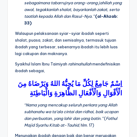
sebagaimana tabarrujnya orang-orang jahiliah yang
awal, tegakkanlah shalat, bayarkanlah zakat, serta
taatlah kepada Allah dan Rasul-Nya.”
(al-Ahzab:
33)
Walaupun pelaksanaan syiar-syiar ibadah seperti
shalat, puasa, zakat, dan semisalnya, termasuk tujuan
ibadah yang terbesar, sebenarnya ibadah itu lebih luas
lagi cakupan dan maknanya.
Syaikhul Islam Ibnu Taimiyah
rahimahullah
mendefinisikan
ibadah sebagai,
اِسْمٌ
جَامِعٌ
لِكُلِّ
مَا
يُحِبُّهُ
اللهُ
وَيَرْضَاهُ
مِنَ
الْأَقْوَالِ
وَالْأَفْعَالِ
الظَّاهِرَةِ
وَالْبَاطِنَةِ
“Nama yang mencakup seluruh perkara yang Allah
subhanahu wa ta’ala
cintai dan ridhai, baik ucapan
dan perbuatan, yang lahir dan yang batin.”
(
Fathul
Majid Syarhu Kitab at-Tauhid
, hlm. 17)
Menunaikan ibadah dengan baik dan benar merupakan