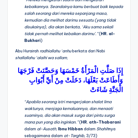
kebaikannya. Seandainya kamu berbuat baik kepada
salah seorang dari mereka sepanjang masa,
kemudian dia melihat darimu sesuatu (yang tidak
disukainya), dia akan berkata, ‘Aku sama sekali
tidak pernah melihat kebaikan darimu’.”
(
HR.
al-
Bukhari
)
Abu Hurairah
radhiallahu ‘anhu
berkata dari Nabi
shallallahu ‘alaihi wa sallam
,
إِذَا
صَلَّتِ
الْمَرْأَةُ
خَمْسَهَا
وَحَصَّنَتْ
فَرْجَهَا
وَأَطَاعَتْ
بَعْلَهَا،
دَخَلَتْ
مِنْ
أَيِّ
أَبْوَابِ
الْجَنَّةِ
شَاءَتْ
“Apabila seorang istri mengerjakan shalat lima
waktunya, menjaga kemaluannya, dan menaati
suaminya, dia akan masuk surga dari pintu surga
mana pun yang dia inginkan.”
(
HR.
ath-Thabarani
dalam
al-Ausath
,
Ibnu
Hibban
dalam
Shahih
nya
sebagaimana dalam
at-Targhib,
3/73)