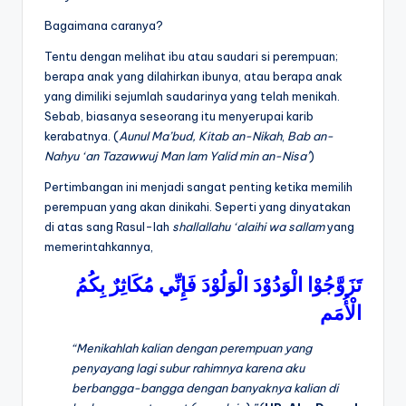
Bagaimana caranya?
Tentu dengan melihat ibu atau saudari si perempuan;
berapa anak yang dilahirkan ibunya, atau berapa anak
yang dimiliki sejumlah saudarinya yang telah menikah.
Sebab, biasanya seseorang itu menyerupai karib
kerabatnya. (
Aunul Ma’bud, Kitab an-Nikah
,
Bab an-
Nahyu ‘an Tazawwuj
Man lam Yalid min an-Nisa’
)
Pertimbangan ini menjadi sangat penting ketika memilih
perempuan yang akan dinikahi. Seperti yang dinyatakan
di atas sang Rasul-lah
shallallahu ‘alaihi wa sallam
yang
memerintahkannya,
تَزَوَّجُوْا
الْوَدُوْدَ
الْوَلُوْدَ
فَإِنِّي
مُكَاثِرٌ
بِكُمُ
الْأُمَم
“Menikahlah kalian dengan perempuan yang
penyayang lagi subur rahimnya karena aku
berbangga-bangga dengan banyaknya kalian di