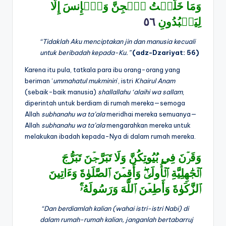
وَمَا خَلَقۡتُ ٱلۡجِنَّ وَٱلۡإِنسَ إِلَّا
٥٦
لِيَعۡبُدُونِ
“Tidaklah Aku menciptakan jin dan manusia kecuali
untuk beribadah kepada-Ku.”
(adz-Dzariyat: 56)
Karena itu pula, tatkala para ibu orang-orang yang
beriman ‘
ummahatul
mukminin
’, istri
Khairul Anam
(sebaik-baik manusia)
shallallahu ‘alaihi wa sallam
,
diperintah untuk berdiam di rumah mereka—semoga
Allah
subhanahu wa ta’ala
meridhai mereka semuanya—
Allah
subhanahu wa ta’ala
mengarahkan mereka untuk
melakukan ibadah kepada-Nya di dalam rumah mereka.
وَقَرۡنَ فِي بُيُوتِكُنَّ وَلَا تَبَرَّجۡنَ تَبَرُّجَ
ٱلۡجَٰهِلِيَّةِ ٱلۡأُولَىٰۖ وَأَقِمۡنَ ٱلصَّلَوٰةَ وَءَاتِينَ
ٱلزَّكَوٰةَ وَأَطِعۡنَ ٱللَّهَ وَرَسُولَهُۥٓۚ
“Dan berdiamlah kalian (wahai istri-istri Nabi) di
dalam rumah-rumah kalian, janganlah bertabarruj