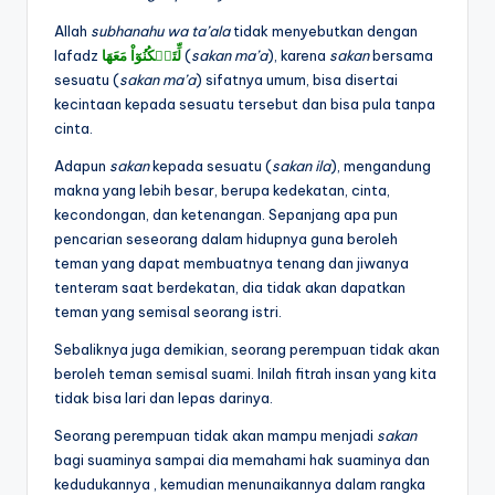
Allah
subhanahu wa ta’ala
tidak menyebutkan dengan
lafadz
مَعَهَا
لِّتَسۡكُنُوٓاْ
(
sakan ma’a
), karena
sakan
bersama
sesuatu (
sakan ma’a
) sifatnya umum, bisa disertai
kecintaan kepada sesuatu tersebut dan bisa pula tanpa
cinta.
Adapun
sakan
kepada sesuatu (
sakan ila
), mengandung
makna yang lebih besar, berupa kedekatan, cinta,
kecondongan, dan ketenangan. Sepanjang apa pun
pencarian seseorang dalam hidupnya guna beroleh
teman yang dapat membuatnya tenang dan jiwanya
tenteram saat berdekatan, dia tidak akan dapatkan
teman yang semisal seorang istri.
Sebaliknya juga demikian, seorang perempuan tidak akan
beroleh teman semisal suami. Inilah fitrah insan yang kita
tidak bisa lari dan lepas darinya.
Seorang perempuan tidak akan mampu menjadi
sakan
bagi suaminya sampai dia memahami hak suaminya dan
kedudukannya , kemudian menunaikannya dalam rangka