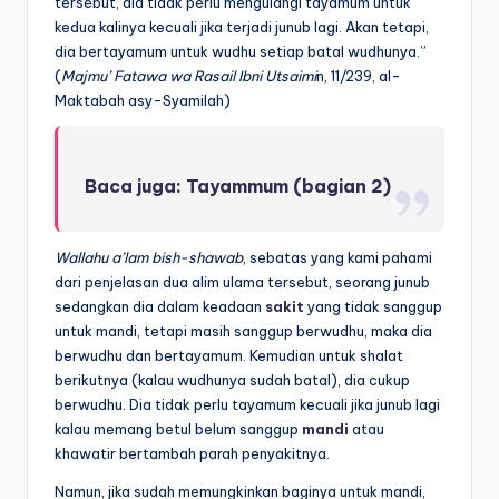
tersebut, dia tidak perlu mengulangi tayamum untuk
kedua kalinya kecuali jika terjadi junub lagi. Akan tetapi,
dia bertayamum untuk wudhu setiap batal wudhunya.”
(
Majmu
’ Fatawa wa
Rasail Ibni
Utsaimi
n, 11/239, al-
Maktabah asy-Syamilah)
Baca juga:
Tayammum (bagian 2)
Wallahu a’lam bish-sh
awab
, sebatas yang kami pahami
dari penjelasan dua alim ulama tersebut, seorang junub
sedangkan dia dalam keadaan
sakit
yang tidak sanggup
untuk mandi, tetapi masih sanggup berwudhu, maka dia
berwudhu dan bertayamum. Kemudian untuk shalat
berikutnya (kalau wudhunya sudah batal), dia cukup
berwudhu. Dia tidak perlu tayamum kecuali jika junub lagi
kalau memang betul belum sanggup
mandi
atau
khawatir bertambah parah penyakitnya.
Namun, jika sudah memungkinkan baginya untuk mandi,