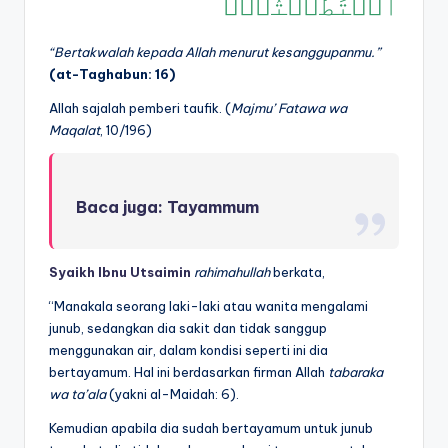
ٱسۡتَطَعۡتُمۡۚ
“Bertakwalah kepada Allah menurut kesanggupanmu
.”
(
at-Tagh
abun
: 16)
Allah sajalah pemberi taufik. (
Majmu
’ Fatawa wa
Maqalat
, 10/196)
Baca juga:
Tayammum
Syaikh Ibnu Utsaimin
rahimahullah
berkata,
“Manakala seorang laki-laki atau wanita mengalami
junub, sedangkan dia sakit dan tidak sanggup
menggunakan air, dalam kondisi seperti ini dia
bertayamum. Hal ini berdasarkan firman Allah
tabar
aka
wa ta’ala
(yakni al-Maidah: 6).
Kemudian apabila dia sudah bertayamum untuk junub