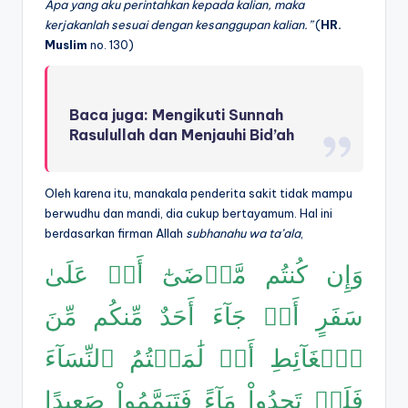
A
pa yang aku perintahkan kepada kalian, maka
kerjakanlah sesuai dengan kesanggupan kalian.”
(
HR.
Muslim
no. 130)
Baca juga:
Mengikuti Sunnah
Rasulullah dan Menjauhi Bid’ah
Oleh karena itu, manakala penderita sakit tidak mampu
berwudhu dan mandi, dia cukup bertayamum. Hal ini
berdasarkan firman Allah
subhanahu wa ta’ala
,
وَإِن كُنتُم مَّرۡضَىٰٓ أَوۡ عَلَىٰ
سَفَرٍ أَوۡ جَآءَ أَحَدٌ مِّنكُم مِّنَ
ٱلۡغَآئِطِ أَوۡ لَٰمَسۡتُمُ ٱلنِّسَآءَ
فَلَمۡ تَجِدُواْ مَآءً فَتَيَمَّمُواْ صَعِيدًا