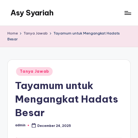
Asy Syariah
Skip
to
Khazanah
content
Ilmu
Home
Tanya Jawab
Tayamum untuk Mengangkat Hadats
Ilmu
Besar
Islam
Posted
Tanya Jawab
in
Tayamum untuk
Mengangkat Hadats
Besar
admin
December 24, 2025
Posted
by