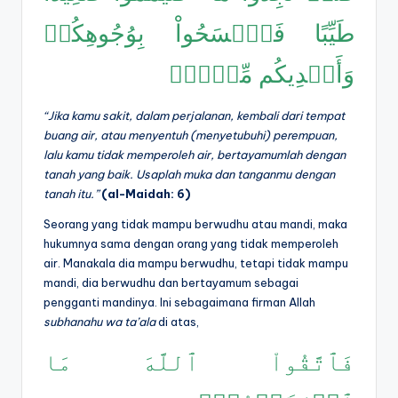
طَيِّبًا فَٱمۡسَحُواْ بِوُجُوهِكُمۡ
وَأَيۡدِيكُم مِّنۡهُۚ
“Jika kamu sakit, dalam perjalanan, kembali dari tempat
buang air, atau menyentuh (menyetubuhi) perempuan,
lalu kamu tidak memperoleh air, bertayamumlah dengan
tanah yang baik. Usaplah muka dan tanganmu dengan
tanah itu.”
(al-Maidah: 6)
Seorang yang tidak mampu berwudhu atau mandi, maka
hukumnya sama dengan orang yang tidak memperoleh
air. Manakala dia mampu berwudhu, tetapi tidak mampu
mandi, dia berwudhu dan bertayamum sebagai
pengganti mandinya. Ini sebagaimana firman Allah
subhanahu wa ta
’
ala
di atas,
فَٱتَّقُواْ ٱللَّهَ مَا