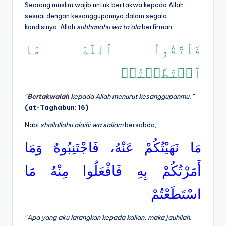
Seorang muslim wajib untuk bertakwa kepada Allah
sesuai dengan kesanggupannya dalam segala
kondisinya. Allah
subhanahu wa
ta’ala
berfirman,
فَٱتَّقُواْ ٱللَّهَ مَا
ٱسۡتَطَعۡتُمۡ
“
Bertakwalah
kepada Allah menurut kesanggupanmu
.”
(
at-Tagh
abun
: 16)
Nabi
shallallahu alaihi wa sallam
bersabda,
مَا نَهَيْتُكُمْ عَنْهُ، فَاجْتَنِبُوهُ وَمَا
أَمَرْتُكُمْ بِهِ فَافْعَلُوا مِنْهُ مَا
اسْتَطَعْتُمْ
“Apa yang aku larangkan kepada kalian, maka jauhilah.