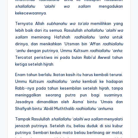
shallallahu ‘alaihi wa sallam
mengadukan
kekecewaannya.
Ternyata Allah
subhanahu wa ta’ala
memilihkan yang
lebih baik dari itu semua. Rasulullah
shallallahu ‘alaihi wa
sallam
meminang Hafshah
radhiallahu ‘anha
untuk
dirinya, dan menikahkan ‘Utsman bin ‘Affan
radhiallahu
‘anhu
dengan putrinya, Ummu Kultsum
radhiallahu ‘anha
.
Tercatat peristiwa ini pada bulan Rabi’ul Awwal tahun
ketiga setelah hijrah.
Enam tahun berlalu. Ikatan kasih itu harus kembali terurai.
Ummu Kultsum
radhiallahu ‘anha
kembali ke hadapan
Rabb-nya pada tahun kesembilan setelah hijrah, tanpa
meninggalkan seorang putra pun bagi suaminya.
Jasadnya dimandikan oleh Asma’ bintu ‘Umais dan
Shafiyah bintu ‘Abdil Muththalib
radhiallahu ‘anhuma
.
Tampak Rasulullah
shallallahu ‘alaihi wa sallam
menyalati
jenazah putrinya. Setelah itu, beliau duduk di sisi kubur
putrinya. Sembari kedua mata beliau berlinang air mata,