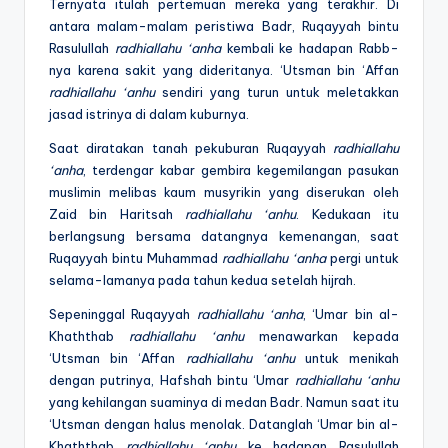
Ternyata itulah pertemuan mereka yang terakhir. Di
antara malam-malam peristiwa Badr, Ruqayyah bintu
Rasulullah
radhiallahu ‘anha
kembali ke hadapan Rabb-
nya karena sakit yang dideritanya. ‘Utsman bin ‘Affan
radhiallahu ‘anhu
sendiri yang turun untuk meletakkan
jasad istrinya di dalam kuburnya.
Saat diratakan tanah pekuburan Ruqayyah
radhiallahu
‘anha
, terdengar kabar gembira kegemilangan pasukan
muslimin melibas kaum musyrikin yang diserukan oleh
Zaid bin Haritsah
radhiallahu ‘anhu
. Kedukaan itu
berlangsung bersama datangnya kemenangan, saat
Ruqayyah bintu Muhammad
radhiallahu ‘anha
pergi untuk
selama-lamanya pada tahun kedua setelah hijrah.
Sepeninggal Ruqayyah
radhiallahu ‘anha
, ‘Umar bin al-
Khaththab
radhiallahu ‘anhu
menawarkan kepada
‘Utsman bin ‘Affan
radhiallahu ‘anhu
untuk menikah
dengan putrinya, Hafshah bintu ‘Umar
radhiallahu ‘anhu
yang kehilangan suaminya di medan Badr. Namun saat itu
‘Utsman dengan halus menolak. Datanglah ‘Umar bin al-
Khaththab
radhiallahu ‘anhu
ke hadapan Rasulullah