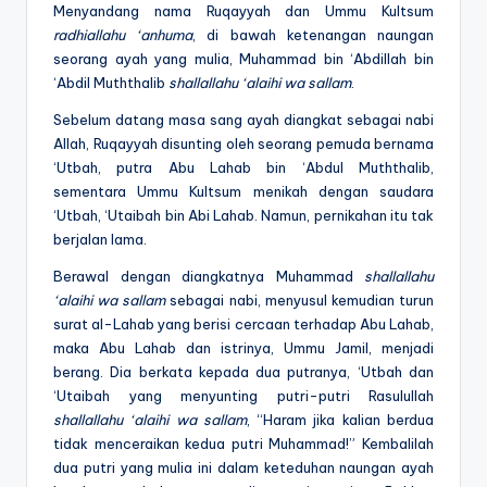
Menyandang nama Ruqayyah dan Ummu Kultsum
radhiallahu ‘anhuma
, di bawah ketenangan naungan
seorang ayah yang mulia, Muhammad bin ‘Abdillah bin
‘Abdil Muththalib
shallallahu ‘alaihi wa sallam
.
Sebelum datang masa sang ayah diangkat sebagai nabi
Allah, Ruqayyah disunting oleh seorang pemuda bernama
‘Utbah, putra Abu Lahab bin ‘Abdul Muththalib,
sementara Ummu Kultsum menikah dengan saudara
‘Utbah, ‘Utaibah bin Abi Lahab. Namun, pernikahan itu tak
berjalan lama.
Berawal dengan diangkatnya Muhammad
shallallahu
‘alaihi wa sallam
sebagai nabi, menyusul kemudian turun
surat al-Lahab yang berisi cercaan terhadap Abu Lahab,
maka Abu Lahab dan istrinya, Ummu Jamil, menjadi
berang. Dia berkata kepada dua putranya, ‘Utbah dan
‘Utaibah yang menyunting putri-putri Rasulullah
shallallahu ‘alaihi wa sallam
, “Haram jika kalian berdua
tidak menceraikan kedua putri Muhammad!” Kembalilah
dua putri yang mulia ini dalam keteduhan naungan ayah