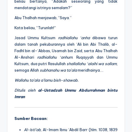
beliau bertanya, “Adakah seseorang yang tidak
mendatangi istrinya semalam?”
Abu Thalhah menjawab, “Saya.”
Kata beliau, “Turunlah!”
Jasad Ummu Kultsum
radhiallahu ‘anha
dibawa turun
dalam tanah pekuburannya oleh ‘Ali bin Abi Thalib, al-
Fadhl bin al-‘Abbas, Usamah bin Zaid, serta Abu Thalhah
Al-Anshari
radhiallahu ‘anhum
. Ruqayyah dan Ummu
Kultsum, dua putri Rasulullah
shallallahu ‘alaihi wa sallam
,
semoga Allah
subhanahu wa ta’ala
meridhainya….
Wallahu ta’ala a’lamu bish-shawab.
Ditulis oleh
al-Ustadzah Ummu Abdurrahman bintu
Imran
Sumber Bacaan:
Al-Isti’ab
, Al-Imam Ibnu ‘Abdil Barr (hlm. 1038, 1839