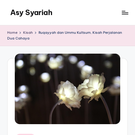
Asy Syariah
Skip
to
Khazanah
content
Ilmu
Home
Kisah
Ruqayyah dan Ummu Kultsum, Kisah Perjalanan
Ilmu
Dua Cahaya
Islam