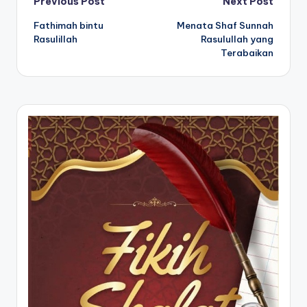
Post
Previous Post
Next Post
Fathimah bintu
Menata Shaf Sunnah
navigation
Rasulillah
Rasulullah yang
Terabaikan