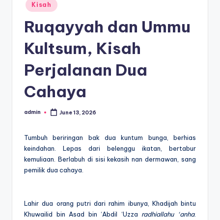
Posted
Kisah
in
Ruqayyah dan Ummu
Kultsum, Kisah
Perjalanan Dua
Cahaya
admin
June 13, 2026
Posted
by
Tumbuh beriringan bak dua kuntum bunga, berhias
keindahan. Lepas dari belenggu ikatan, bertabur
kemuliaan. Berlabuh di sisi kekasih nan dermawan, sang
pemilik dua cahaya.
Lahir dua orang putri dari rahim ibunya, Khadijah bintu
Khuwailid bin Asad bin ‘Abdil ‘Uzza
radhiallahu ‘anha
.