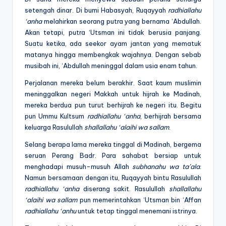
setengah dinar. Di bumi Habasyah, Ruqayyah
radhiallahu
‘anha
melahirkan seorang putra yang bernama ‘Abdullah.
Akan tetapi, putra ‘Utsman ini tidak berusia panjang.
Suatu ketika, ada seekor ayam jantan yang mematuk
matanya hingga membengkak wajahnya. Dengan sebab
musibah ini, ‘Abdullah meninggal dalam usia enam tahun.
Perjalanan mereka belum berakhir. Saat kaum muslimin
meninggalkan negeri Makkah untuk hijrah ke Madinah,
mereka berdua pun turut berhijrah ke negeri itu. Begitu
pun Ummu Kultsum
radhiallahu ‘anha
, berhijrah bersama
keluarga Rasulullah
shallallahu ‘alaihi wa sallam
.
Selang berapa lama mereka tinggal di Madinah, bergema
seruan Perang Badr. Para sahabat bersiap untuk
menghadapi musuh-musuh Allah
subhanahu wa ta’ala
.
Namun bersamaan dengan itu, Ruqayyah bintu Rasulullah
radhiallahu ‘anha
diserang sakit. Rasulullah
shallallahu
‘alaihi wa sallam
pun memerintahkan ‘Utsman bin ‘Affan
radhiallahu ‘anhu
untuk tetap tinggal menemani istrinya.