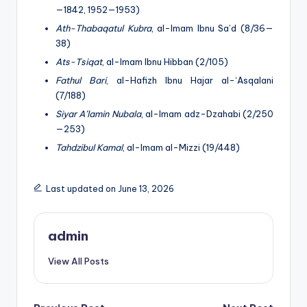
—1842, 1952—1953)
Ath-Thabaqatul Kubra
, al-Imam Ibnu Sa’d (8/36—
38)
Ats-Tsiqat
, al-Imam Ibnu Hibban (2/105)
Fathul Bari
, al-Hafizh Ibnu Hajar al-‘Asqalani
(7/188)
Siyar A’lamin Nubala
, al-Imam adz-Dzahabi (2/250
—253)
Tahdzibul Kamal
, al-Imam al-Mizzi (19/448)
Last updated on June 13, 2026
admin
View All Posts