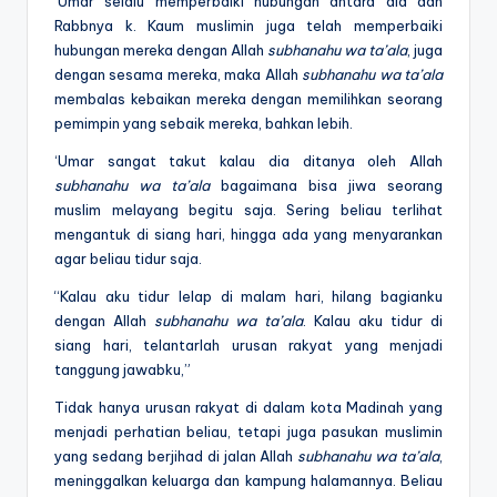
‘Umar selalu memperbaiki hubungan antara dia dan
Rabbnya k. Kaum muslimin juga telah memperbaiki
hubungan mereka dengan Allah
subhanahu wa ta’ala
, juga
dengan sesama mereka, maka Allah
subhanahu wa ta’ala
membalas kebaikan mereka dengan memilihkan seorang
pemimpin yang sebaik mereka, bahkan lebih.
‘Umar sangat takut kalau dia ditanya oleh Allah
subhanahu wa ta’ala
bagaimana bisa jiwa seorang
muslim melayang begitu saja. Sering beliau terlihat
mengantuk di siang hari, hingga ada yang menyarankan
agar beliau tidur saja.
“Kalau aku tidur lelap di malam hari, hilang bagianku
dengan Allah
subhanahu wa ta’ala
. Kalau aku tidur di
siang hari, telantarlah urusan rakyat yang menjadi
tanggung jawabku,”
Tidak hanya urusan rakyat di dalam kota Madinah yang
menjadi perhatian beliau, tetapi juga pasukan muslimin
yang sedang berjihad di jalan Allah
subhanahu wa ta’ala
,
meninggalkan keluarga dan kampung halamannya. Beliau