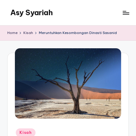
Asy Syariah
Skip
to
Khazanah
content
Ilmu
Home
Kisah
Meruntuhkan Kesombongan Dinasti Sasanid
Ilmu
Islam
Posted
Kisah