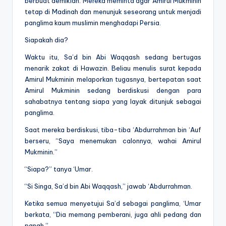
berbuat demikian. Mereka meminta agar Amirul Mukminin
tetap di Madinah dan menunjuk seseorang untuk menjadi
panglima kaum muslimin menghadapi Persia.
Siapakah dia?
Waktu itu, Sa’d bin Abi Waqqash sedang bertugas
menarik zakat di Hawazin. Beliau menulis surat kepada
Amirul Mukminin melaporkan tugasnya, bertepatan saat
Amirul Mukminin sedang berdiskusi dengan para
sahabatnya tentang siapa yang layak ditunjuk sebagai
panglima.
Saat mereka berdiskusi, tiba-tiba ‘Abdurrahman bin ‘Auf
berseru, “Saya menemukan calonnya, wahai Amirul
Mukminin.”
“Siapa?” tanya ‘Umar.
“Si Singa, Sa’d bin Abi Waqqash,” jawab ‘Abdurrahman.
Ketika semua menyetujui Sa’d sebagai panglima, ‘Umar
berkata, “Dia memang pemberani, juga ahli pedang dan
panah.”