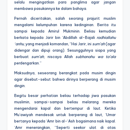
selalu mengingatkan para panglima agar jangan
membawa pasukannya ke dalam bahaya.
Pernah diceritakan, salah seorang prajurit muslim
mengalami kelumpuhan karena kedinginan. Berita itu
sampai kepada Amirul Mukminin. Beliau kemudian
berkata kepada Jarir bin ‘Abdillah al-Bajali
radhiallahu
‘anhu
, yang menjadi komandan, “Hai Jarir, ini
sum’ah
(agar
didengar dan dipuji orang). Sesungguhnya siapa yang
berbuat
sum’ah
, niscaya Allah
subhanahu wa ta’ala
perdengarkan.”
Maksudnya, seseorang berangkat pada musim dingin
agar disebut-sebut bahwa dirinya berperang di musim
dingin.
Begitu besar perhatian beliau terhadap jiwa pasukan
muslimin, sampai-sampai beliau melarang mereka
mengendarai kapal dan bertempur di laut. Ketika
Mu’awiyah mendesak untuk berperang di laut, ‘Umar
bertanya kepada ‘Amr bin al-‘Ash bagaimana naik kapal.
‘Amr menerangkan, “Seperti seekor ulat di atas