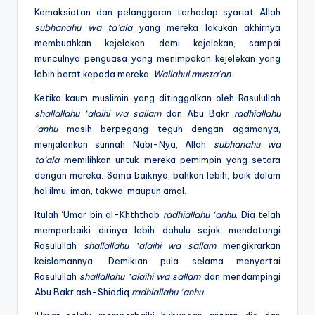
Kemaksiatan dan pelanggaran terhadap syariat Allah
subhanahu wa ta’ala
yang mereka lakukan akhirnya
membuahkan kejelekan demi kejelekan, sampai
munculnya penguasa yang menimpakan kejelekan yang
lebih berat kepada mereka.
Wallahul musta’an
.
Ketika kaum muslimin yang ditinggalkan oleh Rasulullah
shallallahu ‘alaihi wa sallam
dan Abu Bakr
radhiallahu
‘anhu
masih berpegang teguh dengan agamanya,
menjalankan sunnah Nabi-Nya, Allah
subhanahu wa
ta’ala
memilihkan untuk mereka pemimpin yang setara
dengan mereka. Sama baiknya, bahkan lebih, baik dalam
hal ilmu, iman, takwa, maupun amal.
Itulah ‘Umar bin al-Khththab
radhiallahu ‘anhu
. Dia telah
memperbaiki dirinya lebih dahulu sejak mendatangi
Rasulullah
shallallahu ‘alaihi wa sallam
mengikrarkan
keislamannya. Demikian pula selama menyertai
Rasulullah
shallallahu ‘alaihi wa sallam
dan mendampingi
Abu Bakr ash-Shiddiq
radhiallahu ‘anhu
.