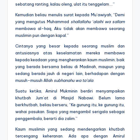
sebatang ranting, kalau oleng, ulat itu tenggelam….”
Kemudian beliau menulis surat kepada Mu’awiyah, “Demi
yang mengutus Muhammad
shallallahu ‘alaihi wa sallam
membawa al-haq, Aku tidak akan membawa seorang
muslimin pun dengan kapal.”
Cintanya yang besar kepada seorang muslim dan
antusiasnya atas keselamatan mereka membawa
kepada keadaan yang mengherankan kaum muslimin; baik
yang berada bersama beliau di Madinah, maupun yang
sedang berada jauh di negeri lain, berhadapan dengan
musuh-musuh Allah
subhanahu wa ta’ala
.
Suatu ketika, Amirul Mukminin berdiri menyampaikan
khutbah Jum’at di Masjid Nabawi. Belum lama
berkhutbah, beliau berseru, “Ke gunung itu, ke gunung itu,
wahai pasukan. Siapa yang mengambil serigala sebagai
penggembala, berarti dia zalim.”
Kaum muslimin yang sedang mendengarkan khutbah
tercengang keheranan. Ada apa dengan Amirul