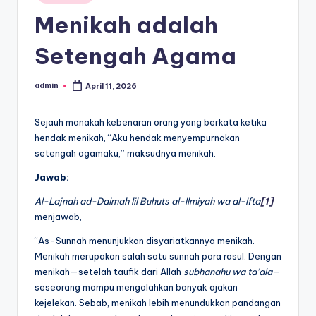
in
Menikah adalah
Setengah Agama
admin
April 11, 2026
Posted
by
Sejauh manakah kebenaran orang yang berkata ketika
hendak menikah, “Aku hendak menyempurnakan
setengah agamaku,” maksudnya menikah.
Jawab:
Al-Lajnah ad-Daimah lil Buhuts al-Ilmiyah wa al-Ifta
[1]
menjawab,
“As-Sunnah menunjukkan disyariatkannya menikah.
Menikah merupakan salah satu sunnah para rasul. Dengan
menikah—setelah taufik dari Allah
subhanahu wa ta’ala
—
seseorang mampu mengalahkan banyak ajakan
kejelekan. Sebab, menikah lebih menundukkan pandangan