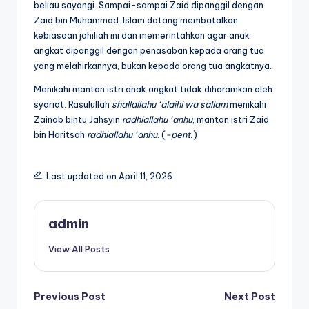
beliau sayangi. Sampai-sampai Zaid dipanggil dengan
Zaid bin Muhammad. Islam datang membatalkan
kebiasaan jahiliah ini dan memerintahkan agar anak
angkat dipanggil dengan penasaban kepada orang tua
yang melahirkannya, bukan kepada orang tua angkatnya.
Menikahi mantan istri anak angkat tidak diharamkan oleh
syariat. Rasulullah
shallallahu ‘alaihi wa sallam
menikahi
Zainab bintu Jahsyin
radhiallahu ‘anhu
, mantan istri Zaid
bin Haritsah
radhiallahu ‘anhu
. (
-pent.
)
Last updated on April 11, 2026
admin
View All Posts
Post
Previous Post
Next Post