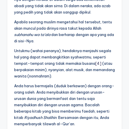
abadi yang tidak akan sirna. Di dalam neraka, ada azab
yang pedih yang tidak akan sanggup dipikul.
Apabila seorang muslim mengetahui hal tersebut, tentu
akan muncul pada dirinya rasa takut kepada Allah
subhanahu wa ta’ala
dan berharap dengan apa yang ada
di sisi-Nya.
Untukmu (wahai penanya), hendaknya menjauhi segala
hal yang dapat membangkitkan syahwatmu, seperti
tempat-tempat orang tidak memakai busana
[4]
(atau
berpakaian minim), nyanyian, alat musik, dan memandang
wanita (nonmahram).
Anda harus bermajelis (duduk berkawan) dengan orang-
orang saleh. Anda menyibukkan diri dengan urusan-
urusan dunia yang bermanfaat dan tentu saja
menyibukkan diri dengan urusan agama. Bacalah
beberapa kitab yang bisa memberimu faedah, seperti
kitab
Riyadhush
Shalihin
. Bersamaan dengan itu, Anda
memperbanyak tilawah al-Qur’an.