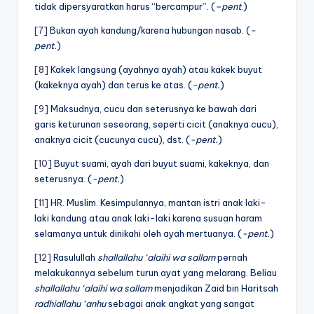
tidak dipersyaratkan harus “bercampur”. (
–pent
.)
[7]
Bukan ayah kandung/karena hubungan nasab. (
-
pent.
)
[8]
Kakek langsung (ayahnya ayah) atau kakek buyut
(kakeknya ayah) dan terus ke atas. (
-pent.
)
[9]
Maksudnya, cucu dan seterusnya ke bawah dari
garis keturunan seseorang, seperti cicit (anaknya cucu),
anaknya cicit (cucunya cucu), dst. (
-pent.
)
[10]
Buyut suami, ayah dari buyut suami, kakeknya, dan
seterusnya. (
-pent.
)
[11]
HR. Muslim. Kesimpulannya, mantan istri anak laki-
laki kandung atau anak laki-laki karena susuan haram
selamanya untuk dinikahi oleh ayah mertuanya. (
-pent.
)
[12]
Rasulullah
shallallahu ‘alaihi wa sallam
pernah
melakukannya sebelum turun ayat yang melarang. Beliau
shallallahu ‘alaihi wa sallam
menjadikan Zaid bin Haritsah
radhiallahu ‘anhu
sebagai anak angkat yang sangat