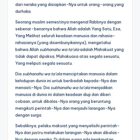
dari neraka yang disiapkan-Nya untuk orang-orang yang
durhaka.
Seorang muslim semestinya mengenal Rabbnya dengan
sebenar-benarnya bahwa Allah adalah Yang Satu, Esa,
Yang Melihat seluruh keadaan manusia dan rahasia-
rahasianya (yang disembunyikannya), mengetahui
bahwa Allah
subhanahu wa ta’ala
adalah Mahakuat yang
tidak dapat dipaksa, Mahakuasa atas segala sesuatu,
Yang meliputi segala sesuatu.
Dia
subhanahu wa ta’ala
menciptakan manusia dalam
kehidupan dunia ini untuk beribadah kepada-Nya dan
menaati-Nya. Dia
subhanahu wa ta’ala
menjadikan
manusia di dunia ini dalam keadaan diuji dan diberi
cobaan, untuk dibalas-Nya orang yang beruntung
mengikuti perintah-Nya dan menjauhi larangan-Nya
dengan surga.
Sebaliknya, pelaku maksiat yang menyelisihi perintah-
Nya dan justru melakukan larangan-Nya akan dibalas-
Nya dengan neraka. Di dalam surga ada kenikmatan