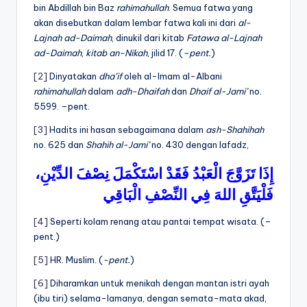
bin Abdillah bin Baz
rahimahullah
. Semua fatwa yang
akan disebutkan dalam lembar fatwa kali ini dari
al-
Lajnah ad-Daimah
, dinukil dari kitab
Fatawa al-Lajnah
ad-Daimah
,
kitab an-Nikah
, jilid 17. (
–pent.
)
[2]
Dinyatakan
dha’if
oleh al-Imam al-Albani
rahimahullah
dalam
adh-Dhaifah
dan
Dhaif al-Jami’
no.
5599. –pent.
[3]
Hadits ini hasan sebagaimana dalam
ash-Shahihah
no. 625 dan
Shahih al-Jami’
no. 430 dengan lafadz,
إِذَا
تَزَوَّجَ
الْعَبْدُ
فَقَدْ
اسْتَكْمَلَ
نِصْفَ
الدِّيْنِ،
فَلْيَتَّقِ
اللهَ
فِي
النِّصْفِ
الْبَاقِي
[4]
Seperti kolam renang atau pantai tempat wisata. (–
pent.)
[5]
HR. Muslim. (
-pent.
)
[6]
Diharamkan untuk menikah dengan mantan istri ayah
(ibu tiri) selama-lamanya, dengan semata-mata akad,