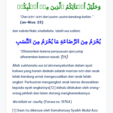
وَحَلَٰٓئِلُ أَبۡنَآئِكُمُ ٱلَّذِينَ مِنۡ أَصۡلَٰبِكُمۡ
“Dan istri-istri dari putra-putra kandung kalian.”
(an-Nisa: 23)
dan sabda Nabi
shallallahu ‘alaihi wa sallam
,
يُحْرَمُ
مِنَ
الرَّضَاعَةِ
مَا
يُحْرَمُ
مِنَ
النَّسَبِ
“Diharamkan karena penyusuan apa yang
diharamkan karena nasab.”
[11]
Allah
subhanahu wa ta’ala
menyebutkan dalam ayat
bahwa yang haram dinikahi adalah mantan istri dari anak
lelaki kandung untuk mengecualikan dari anak lelaki
angkat. Perbuatan mengangkat anak lantas dinasabkan
kepada ayah angkatnya
[12]
dahulu dilakukan oleh orang-
orang jahiliah dan Islam datang mengharamkannya.
Wa billahi at-taufiq
. (Fatwa no. 19764)
[1]
Saat itu diketuai oleh Samahatusy Syaikh Abdul Aziz