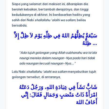
Siapa yang selamat dari maksiat ini, diharapkan dia
beroleh kebaikan, bertambah derajatnya, dan tinggi
kedudukannya di akhirat. Ini berdasarkan hadits yang
sahih dari Nabi
shallallahu ‘alaihi wa sallam
, beliau
bersabda,
سَبْعَةٌ
يُظِلُّهُمُ
اللهُ
فِي
ظِلِّهِ
يَوْمَ
لاَ
ظِلَّ
إِلاَّ
ظِلُّهُ
…
“Ada tujuh golongan yang Allah
subhanahu wa ta’ala
naungi mereka dalam naungan-Nya pada hari tidak
ada naungan kecuali naungan-Nya….”
Lalu Nabi
shallallahu ‘alaihi wa sallam
menyebutkan tujuh
golongan tersebut, di antaranya,
شَابٌّ
نَشَأَ
فِي
عِبَادَةِ
اللهِ،
وَرَجُلٌ
دَعَتْهُ
إِنِّي
:
فَقَالَ
وَجَمَالٍ
مَنْصَبٍ
ذَاتُ
امْرَأَةٌ
أَخَافُ
اللهَ