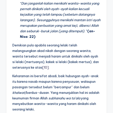
“Dan janganlah kalian menikahi wanita-wanita yang
pernah dinikahi oleh ayah-ayah kalian kecuali
kejadian yang telah lampau (sebelum datangnya
larangan). Sesungguhnya menikahi mantan istri ayah
merupakan perbuatan yang amat keji, dibenci Allah
dan seburuk-buruk jalan (yang ditempuh).”
(an-
Nisa: 22)
Demikian pula apabila seorang lelaki telah
melangsungkan akad nikah dengan seorang wanita,
wanita tersebut menjadi haram untuk dinikahi oleh ayah
si lelaki (mertuanya), kakek si lelaki (kakek mertua), dan
seterusnya ke atas
[10]
.
Keharaman ini bersifat abadi, baik hubungan ayah-anak
itu karena nasab maupun karena penyusuan, walaupun
pasangan tersebut belum “bercampur” dan belum
khalwat
/berdua-duaan. Yang menunjukkan hal ini adalah
keumuman firman Allah
subhanahu wa ta’ala
yang
menyebutkan wanita-wanita yang haram dinikahi oleh
seorang lelaki,