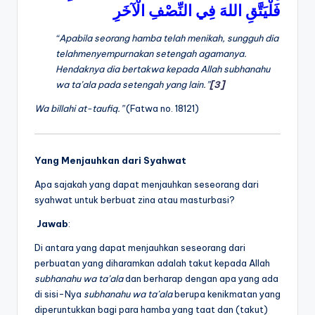
فَلْيَتَّقِ
اللهَ
فِي
النِّصْفِ
الْآخَرِ
“Apabila seorang hamba telah menikah, sungguh dia
telahmenyempurnakan setengah agamanya.
Hendaknya dia bertakwa kepada Allah
subhanahu
wa ta’ala
pada setengah yang lain.”
[3]
Wa billahi at-taufiq.”
(Fatwa no. 18121)
Yang Menjauhkan dari Syahwat
Apa sajakah yang dapat menjauhkan seseorang dari
syahwat untuk berbuat zina atau masturbasi?
Jawab
:
Di antara yang dapat menjauhkan seseorang dari
perbuatan yang diharamkan adalah takut kepada Allah
subhanahu wa ta’ala
dan berharap dengan apa yang ada
di sisi-Nya
subhanahu wa ta’ala
berupa kenikmatan yang
diperuntukkan bagi para hamba yang taat dan (takut)