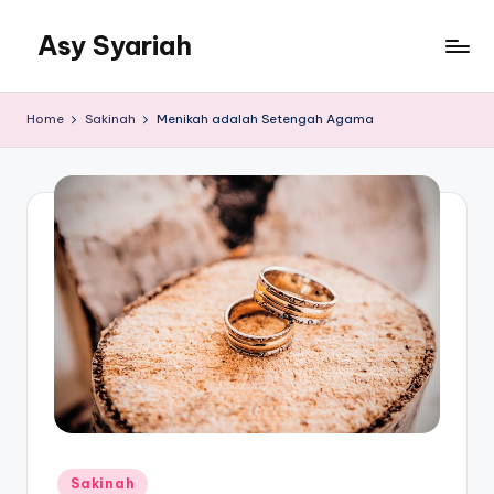
Asy Syariah
Skip
to
Khazanah
content
Ilmu
Home
Sakinah
Menikah adalah Setengah Agama
Ilmu
Islam
Posted
Sakinah