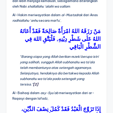
dan lebih menjaga kemaluan, sebagaimana diterangkan
oleh Nabi
shallallahu ‘alaihi wa sallam
.
Al-Hakim meriwayatkan dalam
al-Mustadrak
dari Anas
radhiallahu ‘anhu
secara marfu’,
مَنْ
رَزَقَهُ
اللهُ
امْرَأَةً
صَالِحَةً
فَقَدْ
أَعَانَهُ
فِي
اللهَ
فَلْيَتَّقِ
,
دِيْنِهِ
شَطْرِ
عَلَى
اللهُ
الشَّطْرِ
الْبَاقِي
“Barang siapa yang Allah berikan rezeki berupa istri
yang salihah, sungguh Allah
subhanahu wa ta’ala
telah membantunya atas setengah agamanya.
Selanjutnya, hendaknya dia bertakwa kepada Allah
subhanahu wa ta’ala
pada setengah yang
tersisa.”
[2]
Al-Baihaqi dalam
asy-Syu’ab
meriwayatkan dari ar-
Raqasyi dengan lafadz,
إِذَا
تَزَوَّجَ
الْعَبْدُ
فَقَدْ
كَمُلَ
نِصْفَ
الدِّيْنِ،