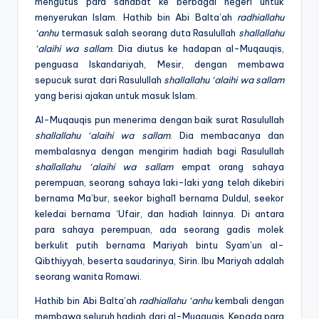
mengutus para sahabat ke berbagai negeri untuk
menyerukan Islam. Hathib bin Abi Balta’ah
radhiallahu
‘anhu
termasuk salah seorang duta Rasulullah
shallallahu
‘alaihi wa sallam
. Dia diutus ke hadapan al-Muqauqis,
penguasa Iskandariyah, Mesir, dengan membawa
sepucuk surat dari Rasulullah
shallallahu ‘alaihi wa sallam
yang berisi ajakan untuk masuk Islam.
Al-Muqauqis pun menerima dengan baik surat Rasulullah
shallallahu ‘alaihi wa sallam
. Dia membacanya dan
membalasnya dengan mengirim hadiah bagi Rasulullah
shallallahu ‘alaihi wa sallam
empat orang sahaya
perempuan, seorang sahaya laki-laki yang telah dikebiri
bernama Ma’bur, seekor bighal1 bernama Duldul, seekor
keledai bernama ‘Ufair, dan hadiah lainnya. Di antara
para sahaya perempuan, ada seorang gadis molek
berkulit putih bernama Mariyah bintu Syam’un al-
Qibthiyyah, beserta saudarinya, Sirin. Ibu Mariyah adalah
seorang wanita Romawi.
Hathib bin Abi Balta’ah
radhiallahu ‘anhu
kembali dengan
membawa seluruh hadiah dari al-Muqauqis. Kepada para