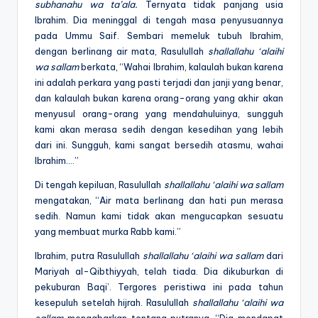
subhanahu wa ta’ala.
Ternyata tidak panjang usia
Ibrahim. Dia meninggal di tengah masa penyusuannya
pada Ummu Saif. Sembari memeluk tubuh Ibrahim,
dengan berlinang air mata, Rasulullah
shallallahu ‘alaihi
wa sallam
berkata, “Wahai Ibrahim, kalaulah bukan karena
ini adalah perkara yang pasti terjadi dan janji yang benar,
dan kalaulah bukan karena orang-orang yang akhir akan
menyusul orang-orang yang mendahuluinya, sungguh
kami akan merasa sedih dengan kesedihan yang lebih
dari ini. Sungguh, kami sangat bersedih atasmu, wahai
Ibrahim….”
Di tengah kepiluan, Rasulullah
shallallahu ‘alaihi wa sallam
mengatakan, “Air mata berlinang dan hati pun merasa
sedih. Namun kami tidak akan mengucapkan sesuatu
yang membuat murka Rabb kami.”
Ibrahim, putra Rasulullah
shallallahu ‘alaihi wa sallam
dari
Mariyah al-Qibthiyyah, telah tiada. Dia dikuburkan di
pekuburan Baqi’. Tergores peristiwa ini pada tahun
kesepuluh setelah hijrah. Rasulullah
shallallahu ‘alaihi wa