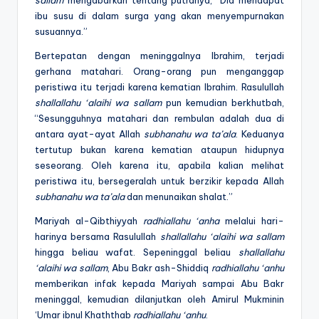
sallam
mengabarkan tentang putranya, “Dia mendapat
ibu susu di dalam surga yang akan menyempurnakan
susuannya.”
Bertepatan dengan meninggalnya Ibrahim, terjadi
gerhana matahari. Orang-orang pun menganggap
peristiwa itu terjadi karena kematian Ibrahim. Rasulullah
shallallahu ‘alaihi wa sallam
pun kemudian berkhutbah,
“Sesungguhnya matahari dan rembulan adalah dua di
antara ayat-ayat Allah
subhanahu wa ta’ala
. Keduanya
tertutup bukan karena kematian ataupun hidupnya
seseorang. Oleh karena itu, apabila kalian melihat
peristiwa itu, bersegeralah untuk berzikir kepada Allah
subhanahu wa ta’ala
dan menunaikan shalat.”
Mariyah al-Qibthiyyah
radhiallahu ‘anha
melalui hari-
harinya bersama Rasulullah
shallallahu ‘alaihi wa sallam
hingga beliau wafat. Sepeninggal beliau
shallallahu
‘alaihi wa sallam
, Abu Bakr ash-Shiddiq
radhiallahu ‘anhu
memberikan infak kepada Mariyah sampai Abu Bakr
meninggal, kemudian dilanjutkan oleh Amirul Mukminin
‘Umar ibnul Khaththab
radhiallahu ‘anhu
.