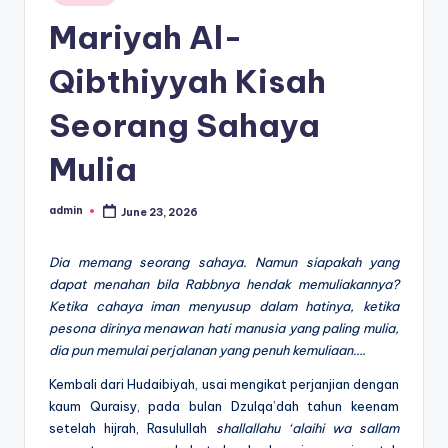
in
Mariyah Al-
Qibthiyyah Kisah
Seorang Sahaya
Mulia
admin
June 23, 2026
Posted
by
Dia memang seorang sahaya. Namun siapakah yang
dapat menahan bila Rabbnya hendak memuliakannya?
Ketika cahaya iman menyusup dalam hatinya, ketika
pesona dirinya menawan hati manusia yang paling mulia,
dia pun memulai perjalanan yang penuh kemuliaan….
Kembali dari Hudaibiyah, usai mengikat perjanjian dengan
kaum Quraisy, pada bulan Dzulqa’dah tahun keenam
setelah hijrah, Rasulullah
shallallahu ‘alaihi wa sallam