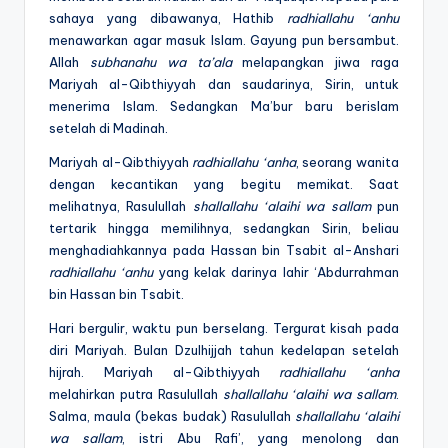
sahaya yang dibawanya, Hathib
radhiallahu ‘anhu
menawarkan agar masuk Islam. Gayung pun bersambut.
Allah
subhanahu wa ta’ala
melapangkan jiwa raga
Mariyah al-Qibthiyyah dan saudarinya, Sirin, untuk
menerima Islam. Sedangkan Ma’bur baru berislam
setelah di Madinah.
Mariyah al-Qibthiyyah
radhiallahu ‘anha
, seorang wanita
dengan kecantikan yang begitu memikat. Saat
melihatnya, Rasulullah
shallallahu ‘alaihi wa sallam
pun
tertarik hingga memilihnya, sedangkan Sirin, beliau
menghadiahkannya pada Hassan bin Tsabit al-Anshari
radhiallahu ‘anhu
yang kelak darinya lahir ‘Abdurrahman
bin Hassan bin Tsabit.
Hari bergulir, waktu pun berselang. Tergurat kisah pada
diri Mariyah. Bulan Dzulhijjah tahun kedelapan setelah
hijrah. Mariyah al-Qibthiyyah
radhiallahu ‘anha
melahirkan putra Rasulullah
shallallahu ‘alaihi wa sallam
.
Salma, maula (bekas budak) Rasulullah
shallallahu ‘alaihi
wa sallam
, istri Abu Rafi’, yang menolong dan