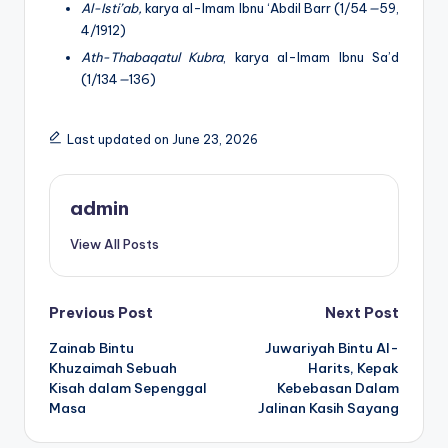
Al-Isti’ab,
karya al-Imam Ibnu ‘Abdil Barr (1/54
—
59,
4/1912)
Ath-Thabaqatul Kubra
, karya al-Imam Ibnu Sa’d
(1/134
—
136)
Last updated on June 23, 2026
admin
View All Posts
Post
Previous Post
Next Post
Zainab Bintu
Juwariyah Bintu Al-
navigation
Khuzaimah Sebuah
Harits, Kepak
Kisah dalam Sepenggal
Kebebasan Dalam
Masa
Jalinan Kasih Sayang