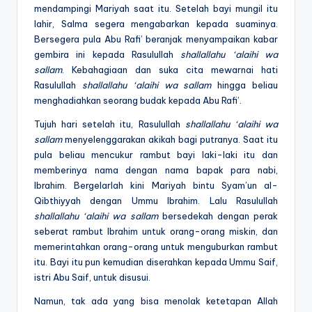
mendampingi Mariyah saat itu. Setelah bayi mungil itu
lahir, Salma segera mengabarkan kepada suaminya.
Bersegera pula Abu Rafi’ beranjak menyampaikan kabar
gembira ini kepada Rasulullah
shallallahu ‘alaihi wa
sallam
. Kebahagiaan dan suka cita mewarnai hati
Rasulullah
shallallahu ‘alaihi wa sallam
hingga beliau
menghadiahkan seorang budak kepada Abu Rafi’.
Tujuh hari setelah itu, Rasulullah
shallallahu ‘alaihi wa
sallam
menyelenggarakan akikah bagi putranya. Saat itu
pula beliau mencukur rambut bayi laki-laki itu dan
memberinya nama dengan nama bapak para nabi,
Ibrahim. Bergelarlah kini Mariyah bintu Syam’un al-
Qibthiyyah dengan Ummu Ibrahim. Lalu Rasulullah
shallallahu ‘alaihi wa sallam
bersedekah dengan perak
seberat rambut Ibrahim untuk orang-orang miskin, dan
memerintahkan orang-orang untuk menguburkan rambut
itu. Bayi itu pun kemudian diserahkan kepada Ummu Saif,
istri Abu Saif, untuk disusui.
Namun, tak ada yang bisa menolak ketetapan Allah