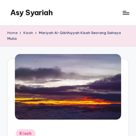
Asy Syariah
Skip
to
Khazanah
content
Ilmu
Home
Kisah
Mariyah Al-Qibthiyyah Kisah Seorang Sahaya
Ilmu
Mulia
Islam
Posted
Kisah