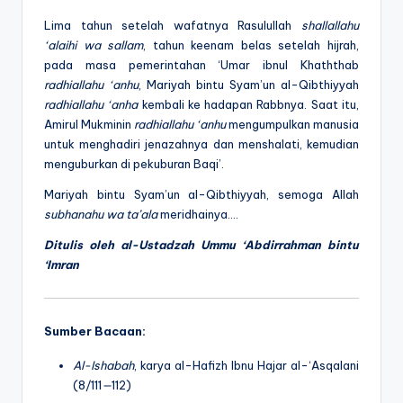
Lima tahun setelah wafatnya Rasulullah
shallallahu
‘alaihi wa sallam
, tahun keenam belas setelah hijrah,
pada masa pemerintahan ‘Umar ibnul Khaththab
radhiallahu ‘anhu
, Mariyah bintu Syam’un al-Qibthiyyah
radhiallahu ‘anha
kembali ke hadapan Rabbnya. Saat itu,
Amirul Mukminin
radhiallahu ‘anhu
mengumpulkan manusia
untuk menghadiri jenazahnya dan menshalati, kemudian
menguburkan di pekuburan Baqi’.
Mariyah bintu Syam’un al-Qibthiyyah, semoga Allah
subhanahu wa ta’ala
meridhainya….
Ditulis oleh
al-Ustadzah Ummu ‘Abdirrahman bintu
‘Imran
Sumber Bacaan:
Al-Ishabah
, karya al-Hafizh Ibnu Hajar al-‘Asqalani
(8/111
—
112)