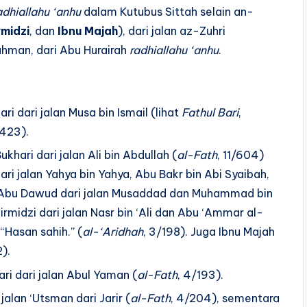
adhiallahu ‘anhu
dalam Kutubus Sittah selain an-
rmidzi
, dan
Ibnu Majah
), dari jalan az-Zuhri
hman, dari Abu Hurairah
radhiallahu ‘anhu
.
ri dari jalan Musa bin Ismail (lihat
Fathul Bari
,
/423).
khari dari jalan Ali bin Abdullah (
al-Fath
, 11/604)
dari jalan Yahya bin Yahya, Abu Bakr bin Abi Syaibah,
). Abu Dawud dari jalan Musaddad dan Muhammad bin
irmidzi dari jalan Nasr bin ‘Ali dan Abu ‘Ammar al-
“Hasan sahih.” (
al-‘Aridhah
, 3/198). Juga Ibnu Majah
).
ri dari jalan Abul Yaman (
al-Fath
, 4/193).
alan ‘Utsman dari Jarir (
al-Fath
, 4/204), sementara