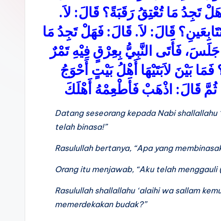
 تَجِدُ مَا تُعْتِقُ رَقَبَةً؟ قَالَ: لاَ
َابِعَينِ؟ قَالَ: لاَ. قَالَ: فَهَلْ تَجِدُ مَا
لَسَ، فَأَتَى النَّبِيُّ بِعِرْقٍ فِيْهِ تَمْرٌ
فَمَا بَيْنَ لاَبَتَيْهَا أَهْلُ بَيْتٍ أَحْوَجُ
هُ، ثُمَّ قَالَ: اذْهَبْ فَأَطْعِمْهُ أَهْلَكَ
Datang seseorang kepada Nabi shallallahu ‘
telah binasa!”
Rasulullah bertanya, “Apa yang membinas
Orang itu menjawab, “Aku telah menggauli (b
Rasulullah shallallahu ‘alaihi wa sallam 
memerdekakan budak?”