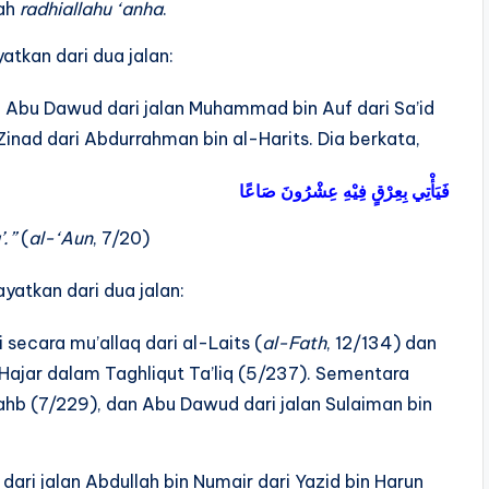
yah
radhiallahu ‘anha
.
atkan dari dua jalan:
h Abu Dawud dari jalan Muhammad bin Auf dari Sa’id
inad dari Abdurrahman bin al-Harits. Dia berkata,
فَيَأْتِي بِعِرْقٍ فِيْهِ عِشْرُونَ صَاعًا
.”
(
al-‘Aun
, 7/20)
yatkan dari dua jalan:
i secara mu’allaq dari al-Laits (
al-Fath
, 12/134) dan
 Hajar dalam Taghliqut Ta’liq (5/237). Sementara
Wahb (7/229), dan Abu Dawud dari jalan Sulaiman bin
 dari jalan Abdullah bin Numair dari Yazid bin Harun