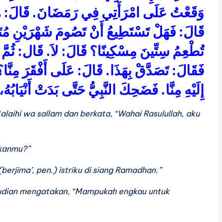
وَقَعْتُ عَلَى امْرَأَتِي فِي رَمَضَانَ. قَالَ: هَلْ.
قَالَ: فَهَلْ تَسْتَطِيعُ أَنْ تَصُومَ شَهْرَيْنِ مُتَت
تُطْعِمُ سِتِّينَ مِسْكِينًا؟ قَالَ: لاَ. قَال: ثُمَّ جَ
عَلَى أَفْقَرَ مِنَّا؟ 
:
فَقَالَ: تَصَدَّقْ بِهَذَا. قَالَ
إِلَيْهِ مِنَّا. فَضَحِكَ النَّبِيُّ حَتَّى بَدَتْ أَنْيَابُ
alaihi wa sallam dan berkata, “Wahai Rasulullah, aku
akanmu?”
erjima’, pen.) istriku di siang Ramadhan.”
kemudian mengatakan, “Mampukah engkau untuk