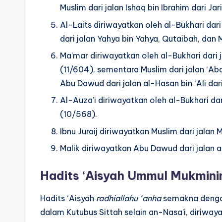
Muslim dari jalan Ishaq bin Ibrahim dari Jar
Al-Laits diriwayatkan oleh al-Bukhari dari
dari jalan Yahya bin Yahya, Qutaibah, d
Ma’mar diriwayatkan oleh al-Bukhari dar
(11/604), sementara Muslim dari jalan ‘A
Abu Dawud dari jalan al-Hasan bin ‘Ali da
Al-Auza’i diriwayatkan oleh al-Bukhari da
(10/568).
Ibnu Juraij diriwayatkan Muslim dari jalan
Malik diriwayatkan Abu Dawud dari jalan a
Hadits ‘Aisyah Ummul Mukmin
Hadits ‘Aisyah
radhiallahu ‘anha
semakna dengan
dalam Kutubus Sittah selain an-Nasa’i, diriway