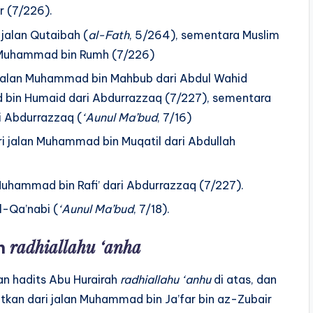
ir (7/226).
 jalan Qutaibah (
al-Fath
, 5/264), sementara Muslim
an Muhammad bin Rumh (7/226)
i jalan Muhammad bin Mahbub dari Abdul Wahid
bd bin Humaid dari Abdurrazzaq (7/227), sementara
ri Abdurrazzaq (
‘Aunul Ma’bud
, 7/16)
ri jalan Muhammad bin Muqatil dari Abdullah
 Muhammad bin Rafi’ dari Abdurrazzaq (7/227).
l-Qa’nabi (
‘Aunul Ma’bud
, 7/18).
radhiallahu ‘anha
in
 hadits Abu Hurairah
radhiallahu ‘anhu
di atas, dan
atkan dari jalan Muhammad bin Ja’far bin az-Zubair