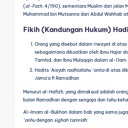
(
al-Fath
, 4/190), sementara Muslim dari jalan
Muhammad bin Mutsanna dari Abdul Wahhab at
Fikih (Kandungan Hukum) Hadi
Orang yang disebut dalam riwayat di atas
sebagaimana dikuatkan oleh Ibnu Hajar da
Tamhid, dan Ibnu Mulaqqin dalam al-I’lam.
Hadits ‘Aisyah
radhiallahu ‘anha
di atas di
Jama’a fi Ramadhan
Menurut al-Hafizh, yang dimaksud adalah orang
bulan Ramadhan dengan sengaja dan tahu keha
Al-Imam al-Bukhari dalam bab yang sama jug
‘anhu
dengan
sighah tamridh
: