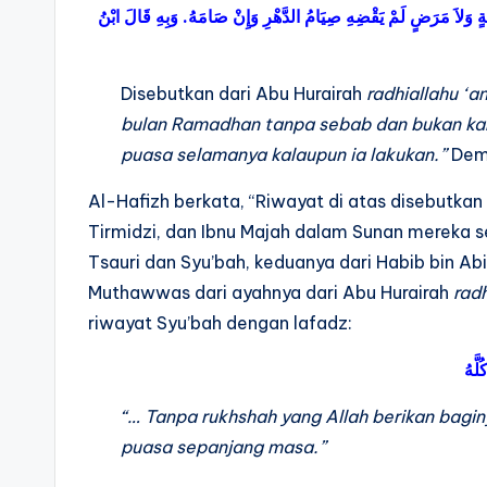
َةٍ وَلاَ مَرَضٍ لَمْ يَقْضِهِ صِيَامُ الدَّهْرِ وَإِنْ صَامَهُ. وَبِهِ قَالَ ابْنُ
Disebutkan dari Abu Hurairah
radhiallahu ‘a
bulan Ramadhan tanpa sebab dan bukan kar
puasa selamanya kalaupun ia lakukan.”
Demi
Al-Hafizh berkata, “Riwayat di atas disebutka
Tirmidzi, dan Ibnu Majah dalam Sunan mereka se
Tsauri dan Syu’bah, keduanya dari Habib bin Ab
Muthawwas dari ayahnya dari Abu Hurairah
radh
riwayat Syu’bah dengan lafadz:
َّهُ
“… Tanpa rukhshah yang Allah berikan bagi
puasa sepanjang masa.”