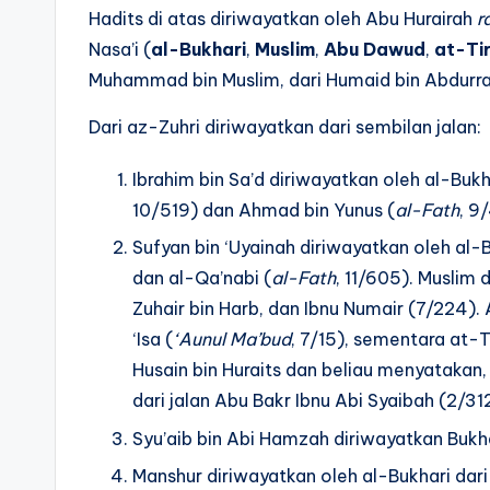
Hadits di atas diriwayatkan oleh Abu Hurairah
r
Nasa’i (
al-Bukhari
,
Muslim
,
Abu Dawud
,
at-Ti
Muhammad bin Muslim, dari Humaid bin Abdurra
Dari az-Zuhri diriwayatkan dari sembilan jalan:
Ibrahim bin Sa’d diriwayatkan oleh al-Bukha
10/519) dan Ahmad bin Yunus (
al-Fath
, 9
Sufyan bin ‘Uyainah diriwayatkan oleh al-Bu
dan al-Qa’nabi (
al-Fath
, 11/605). Muslim 
Zuhair bin Harb, dan Ibnu Numair (7/224
‘Isa (
‘Aunul Ma’bud
, 7/15), sementara at-T
Husain bin Huraits dan beliau menyatakan, 
dari jalan Abu Bakr Ibnu Abi Syaibah (2/312
Syu’aib bin Abi Hamzah diriwayatkan Bukha
Manshur diriwayatkan oleh al-Bukhari dari j