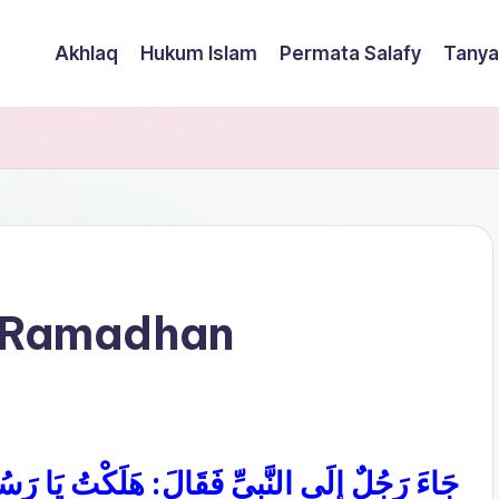
Akhlaq
Hukum Islam
Permata Salafy
Tanya
a Ramadhan
جَاءَ رَجُلٌ إِلَى النَّبِيِّ
فَقَالَ: هَلَكْتُ يَا رَس: