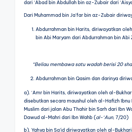
dari ‘Abad bin Abdullah bin az-Zubair dari ‘Ais
Dari Muhammad bin Ja’far bin az-Zubair diriway
Abdurrahman bin Harits, diriwayatkan ole
bin Abi Maryam dari Abdurrahman bin Abi Z
“Beliau membawa satu wadah berisi 20 sha’
Abdurrahman bin Qasim dan darinya diriwa
a). ‘Amr bin Harits, diriwayatkan oleh al-Bukhar
disebutkan secara maushul oleh al-Hafizh Ibnu
Muslim dari jalan Abu Thahir bin Sarh dari Ibn 
Dawud al-Mahri dari Ibn Wahb (
al-‘Aun
, 7/20)
b). Yahya bin Sa’id diriwayatkan oleh al-Bukhari