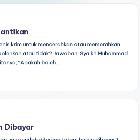
antikan
enis krim untuk mencerahkan atau memerahkan
erbolehkan atau tidak? Jawaban: Syaikh Muhammad
ditanya, “Apakah boleh…
 Dibayar
 yang sudah diterima tetapi belum dibayar?