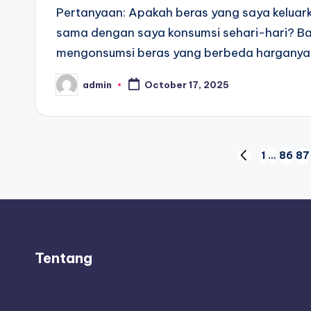
Pertanyaan: Apakah beras yang saya keluark
sama dengan saya konsumsi sehari-hari? Ba
mengonsumsi beras yang berbeda hargany
admin
October 17, 2025
Posted
by
Posts
1
…
86
87
PREVIOUS
PAGE
pagination
Tentang