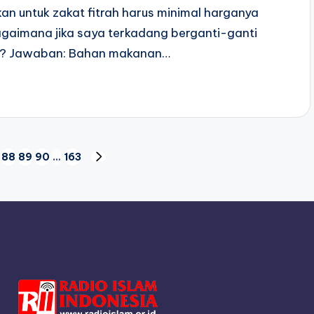
an untuk zakat fitrah harus minimal harganya
gaimana jika saya terkadang berganti-ganti
a? Jawaban: Bahan makanan…
88
89
90
…
163
NEXT
PAGE