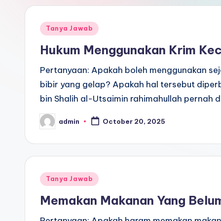
Posted
Tanya Jawab
in
Hukum Menggunakan Krim Kec
Pertanyaan: Apakah boleh menggunakan sej
bibir yang gelap? Apakah hal tersebut dip
bin Shalih al-Utsaimin rahimahullah pernah 
admin
October 20, 2025
Posted
by
Posted
Tanya Jawab
in
Memakan Makanan Yang Belum
Pertanyaan: Apakah haram memakan makanan