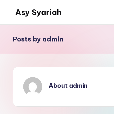
Asy Syariah
Skip
to
Khazanah
content
Ilmu
Ilmu
Posts by admin
Islam
About admin