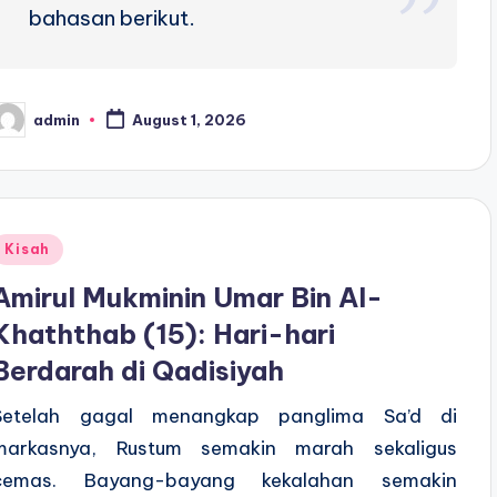
bahasan berikut.
admin
August 1, 2026
osted
y
Posted
Kisah
n
Amirul Mukminin Umar Bin Al-
Khaththab (15): Hari-hari
Berdarah di Qadisiyah
Setelah gagal menangkap panglima Sa’d di
markasnya, Rustum semakin marah sekaligus
cemas. Bayang-bayang kekalahan semakin