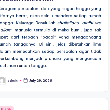
Beragam persoalan, dari yang ringan hingga yang
sifatnya berat, akan selalu mendera setiap rumah
tangga. Keluarga Rasulullah
shallallahu ‘alaihi wa
sallam
, manusia termulia di muka bumi, juga tak
luput dari terpaan “badai” yang menggoncang
rumah tangganya. Di sini, jelas dibutuhkan ilmu
dalam memecahkan setiap persoalan agar tidak
berkembang menjadi prahara yang mengancam
keutuhan rumah tangga.
admin
July 29, 2026
osted
y
Posted
Kisah