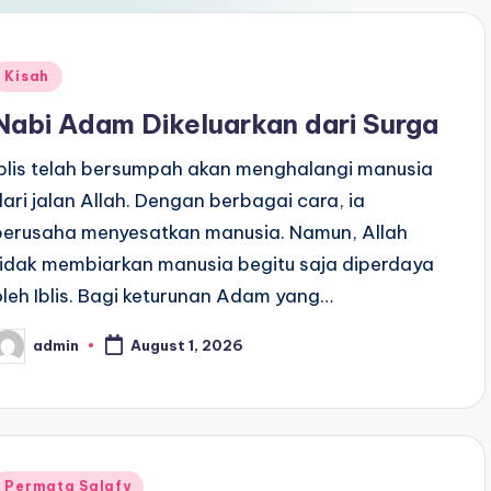
Posted
Kisah
n
Nabi Adam Dikeluarkan dari Surga
Iblis telah bersumpah akan menghalangi manusia
dari jalan Allah. Dengan berbagai cara, ia
berusaha menyesatkan manusia. Namun, Allah
tidak membiarkan manusia begitu saja diperdaya
oleh Iblis. Bagi keturunan Adam yang…
admin
August 1, 2026
osted
y
Posted
Permata Salafy