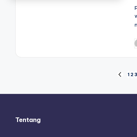
P
b
Posts
1
2
PREVIO
PAGE
pagination
Tentang