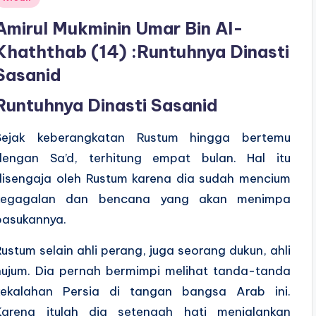
n
Amirul Mukminin Umar Bin Al-
Khaththab (14) :Runtuhnya Dinasti
Sasanid
Runtuhnya Dinasti Sasanid
Sejak keberangkatan Rustum hingga bertemu
dengan Sa’d, terhitung empat bulan. Hal itu
disengaja oleh Rustum karena dia sudah mencium
kegagalan dan bencana yang akan menimpa
pasukannya.
Rustum selain ahli perang, juga seorang dukun, ahli
nujum. Dia pernah bermimpi melihat tanda-tanda
kekalahan Persia di tangan bangsa Arab ini.
Karena itulah dia setengah hati menjalankan