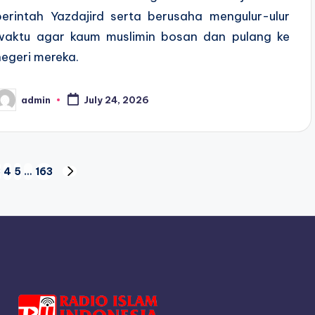
perintah Yazdajird serta berusaha mengulur-ulur
waktu agar kaum muslimin bosan dan pulang ke
negeri mereka.
admin
July 24, 2026
osted
y
3
4
5
…
163
US
NEXT
PAGE