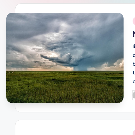
i
P
b