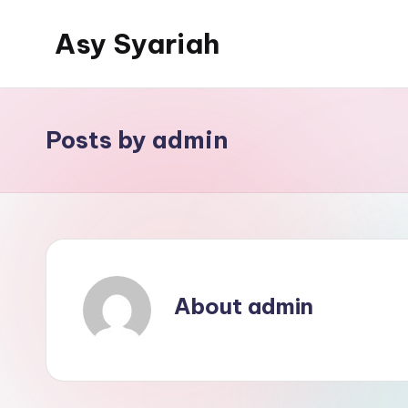
Asy Syariah
Skip
to
Khazanah
content
Ilmu
Ilmu
Posts by admin
Islam
About admin