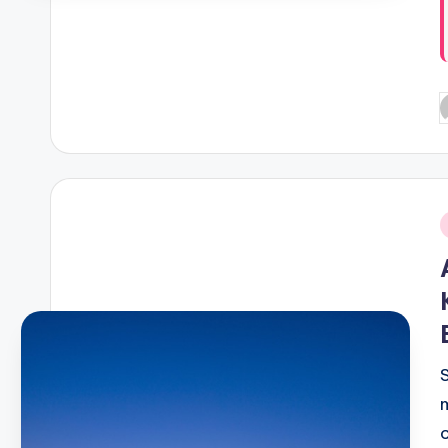
P
b
i