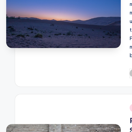
P
b
i